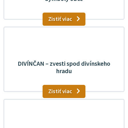
Zistiť viac
DIVÍNČAN – zvesti spod divínskeho
hradu
Zistiť viac