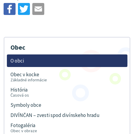
Obec
O obci
Obec v kocke
Základné informácie
História
Časová os
Symboly obce
DIVÍNČAN – zvesti spod divínskeho hradu
Fotogaléria
Obec v obraze