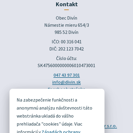
Kontakt
Obec Divín

Námestie mieru 654/3

985 52 Divín
IČO: 00 316 041
DIČ: 202 123 7042
Číslo účtu:
SK4756000000006010473001
047 43 97 301
info@divin.sk
Facebook stránka
Na zabezpečenie funkčnosti a
DIVÍN
anonymnú analýzu návštevnosti táto
OFICIÁLNE STRÁNKY
webstránka ukladá do vášho
prehliadača "cookies" údaje. Viac
Technický prevádzkovateľ:
Alphabet partner s.r.o.
Správca obsahu:
Obec Divín
informácií v
Zásadách ochrany