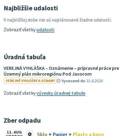
Najbližšie udalosti
V najbližšej dobe nie sú naplánované žiadne udalosti.
Zobraziť všetky
udalosti
Úradná tabuľa
VEREJNÁ VYHLÁŠKA – Oznámenie – prípravné práce pre
Územný plán mikroregiónu Pod Javorom
Vyvesené do
31.8.2026
VEREJNÉ VYHLÁŠKY A OZNAMY
Zobraziť všetky
vývesky úradnej tabule
Zber odpadu
11. AUG
Sklo
+
Papier
+
Plasty a kovy