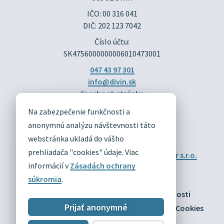
IČO: 00 316 041
DIČ: 202 123 7042
Číslo účtu:
SK4756000000006010473001
047 43 97 301
info@divin.sk
Facebook stránka
Na zabezpečenie funkčnosti a
DIVÍN
anonymnú analýzu návštevnosti táto
OFICIÁLNE STRÁNKY
webstránka ukladá do vášho
prehliadača "cookies" údaje. Viac
Technický prevádzkovateľ:
Alphabet partner s.r.o.
Správca obsahu:
Obec Divín
informácií v
Zásadách ochrany
Posledná aktualizácia:
03.08.2026
súkromia
.
Odber RSS
Mapa
Vyhlásenie o prístupnosti
Prijať anonymné
Zásady ochrany osobných údajov
Nastaviť Cookies