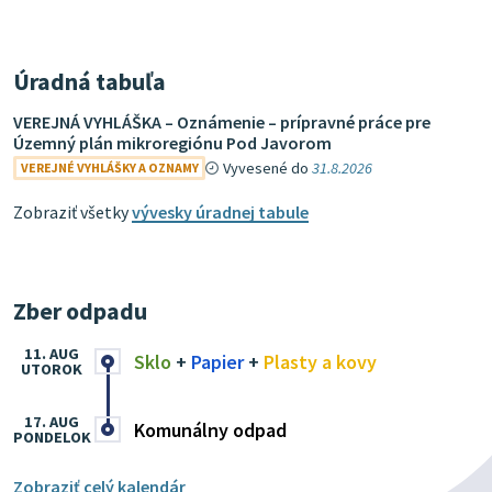
Úradná tabuľa
VEREJNÁ VYHLÁŠKA – Oznámenie – prípravné práce pre
Územný plán mikroregiónu Pod Javorom
Vyvesené do
31.8.2026
VEREJNÉ VYHLÁŠKY A OZNAMY
Zobraziť všetky
vývesky úradnej tabule
Zber odpadu
11. AUG
Sklo
+
Papier
+
Plasty a kovy
UTOROK
17. AUG
Komunálny odpad
PONDELOK
Zobraziť celý kalendár