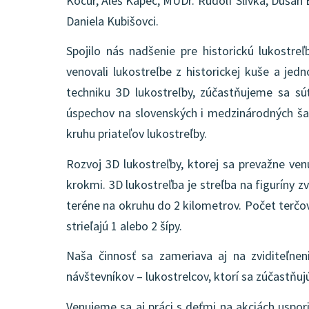
Kocúr, Aleš Kapec, MUDr. Rudolf Slivka, Dušan B
Daniela Kubišovci.
Spojilo nás nadšenie pre historickú lukostre
venovali lukostreľbe z historickej kuše a je
techniku 3D lukostreľby, zúčastňujeme sa sú
úspechov na slovenských i medzinárodných ša
kruhu priateľov lukostreľby.
Rozvoj 3D lukostreľby, ktorej sa prevažne ve
krokmi. 3D lukostreľba je streľba na figuríny zv
teréne na okruhu do 2 kilometrov. Počet terčov
strieľajú 1 alebo 2 šípy.
Naša činnosť sa zameriava aj na zviditeľnen
návštevníkov – lukostrelcov, ktorí sa zúčastňuj
Venujeme sa aj práci s deťmi na akciách uspo