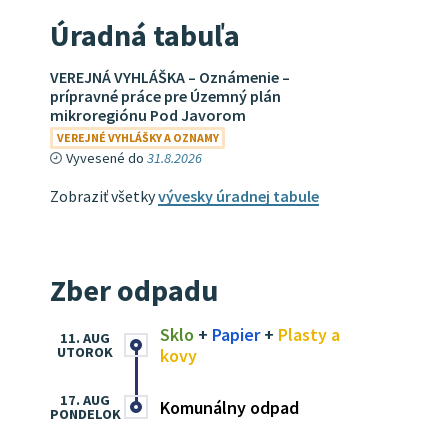
Úradná tabuľa
VEREJNÁ VYHLÁŠKA – Oznámenie –
prípravné práce pre Územný plán
mikroregiónu Pod Javorom
VEREJNÉ VYHLÁŠKY A OZNAMY
Vyvesené do
31.8.2026
Zobraziť všetky
vývesky úradnej tabule
Zber odpadu
Sklo
+
Papier
+
Plasty a
11. AUG
UTOROK
kovy
17. AUG
Komunálny odpad
PONDELOK