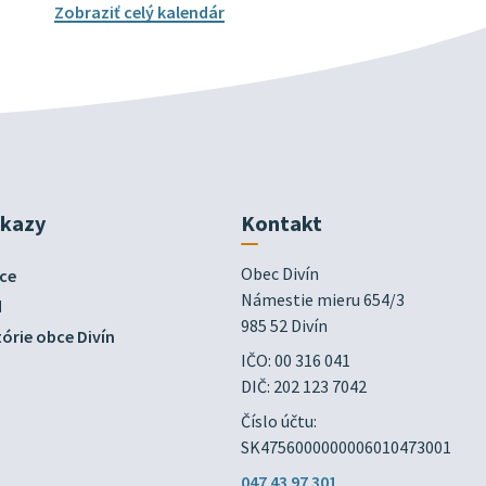
Zobraziť celý kalendár
dkazy
Kontakt
Obec Divín

ce
Námestie mieru 654/3

d
985 52 Divín
órie obce Divín
IČO: 00 316 041
DIČ: 202 123 7042
Číslo účtu:
SK4756000000006010473001
047 43 97 301