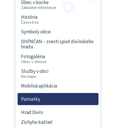
Obec v kocke
Základné informácie
História
Časová os
Symboly obce
DIVÍNČAN – zvesti spod divínskeho
hradu
Fotogaléria
Obec v obraze
Služby v obci
Na mape
Mobilná aplikácia
Pamiatky
Hrad Divín
Zichyho kaštieľ