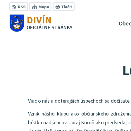
Preskočiť
RSS
Mapa
Tlačiť
na
DIVÍN
obsah
Obe
OFICIÁLNE STRÁNKY
L
Viac o nás a doterajších úspechoch sa dočítat
Vznik nášho klubu ako občianskeho združenia 
hŕstka nadšencov: Juraj Koreň ako predseda, Já