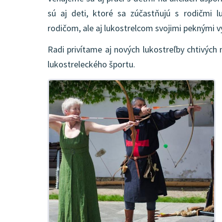
sú aj deti, ktoré sa zúčastňujú s rodičmi l
rodičom, ale aj lukostrelcom svojimi peknými 
Radi privítame aj nových lukostreľby chtivýc
lukostreleckého športu.