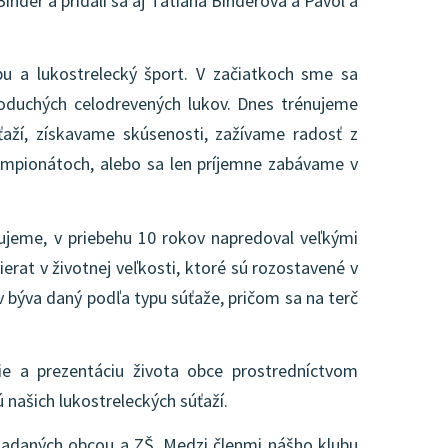
inder a pridali sa aj Tatiana Binderová a Pavol a
ľbu a lukostrelecký šport. V začiatkoch sme sa
dnoduchých celodrevených lukov. Dnes trénujeme
ťaží, získavame skúsenosti, zažívame radosť z
mpionátoch, alebo sa len príjemne zabávame v
nujeme, v priebehu 10 rokov napredoval veľkými
ierat v životnej veľkosti, ktoré sú rozostavené v
 býva daný podľa typu súťaže, pričom sa na terč
ie a prezentáciu života obce prostredníctvom
ú našich lukostreleckých súťaží.
riadaných obcou a ZŠ. Medzi členmi nášho klubu