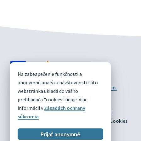
DIVÍN
Na zabezpečenie funkčnosti a
OFICIÁLNE STRÁNKY
anonymnú analýzu návštevnosti táto
Technický prevádzkovateľ:
Alphabet partner s.r.o.
webstránka ukladá do vášho
Správca obsahu:
Obec Divín
Posledná aktualizácia:
prehliadača "cookies" údaje. Viac
03.08.2026
informácií v
Zásadách ochrany
Odber RSS
Mapa
Vyhlásenie o prístupnosti
súkromia
.
Zásady ochrany osobných údajov
Nastaviť Cookies
Prijať anonymné