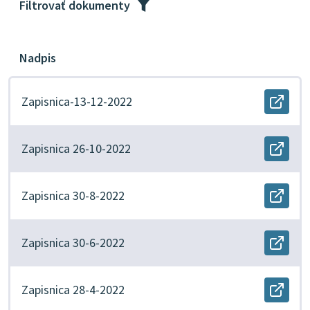
Filtrovať dokumenty
Nadpis
Zapisnica-13-12-2022
Otvor
docu
Zapis
13-
Zapisnica 26-10-2022
12-
Otvor
2022
docu
v
Zapis
novo
26-
Zapisnica 30-8-2022
okne.
10-
Otvor
2022
docu
v
Zapis
novo
30-
Zapisnica 30-6-2022
okne.
8-
Otvor
2022
docu
v
Zapis
novo
30-
Zapisnica 28-4-2022
okne.
6-
Otvor
2022
docu