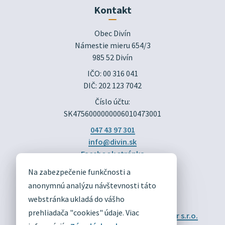
Kontakt
Obec Divín

Námestie mieru 654/3

985 52 Divín
IČO: 00 316 041
DIČ: 202 123 7042
Číslo účtu:
SK4756000000006010473001
047 43 97 301
info@divin.sk
Facebook stránka
Na zabezpečenie funkčnosti a
DIVÍN
anonymnú analýzu návštevnosti táto
OFICIÁLNE STRÁNKY
webstránka ukladá do vášho
prehliadača "cookies" údaje. Viac
Technický prevádzkovateľ:
Alphabet partner s.r.o.