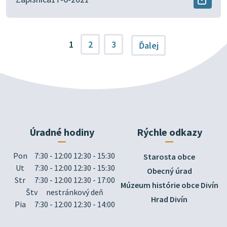
okne.
8-
Otvor
2021
docu
v
Zapis
novo
6-
okne.
2021
1
2
3
Ďalej
v
novo
okne.
Úradné hodiny
Rýchle odkazy
Pon
7:30 - 12:00 12:30 - 15:30
Starosta obce
Ut
7:30 - 12:00 12:30 - 15:30
Obecný úrad
Str
7:30 - 12:00 12:30 - 17:00
Múzeum histórie obce Divín
Štv
nestránkový deň
Hrad Divín
Pia
7:30 - 12:00 12:30 - 14:00