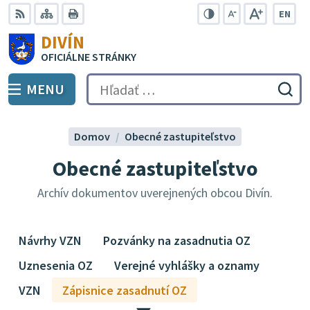
Preskočiť
EN
na
Swit
RSS
Mapa
Tlačiť
Zvýšiť
Zmenšiť
Zväčšiť
DIVÍN
lang
kontrast
veľkosť
veľkosť
obsah
OFICIÁLNE STRÁNKY
to
písma
písma
Engli
MENU
PREPNÚŤ
Hľadať:
Odo
vyh
for
Domov
Obecné zastupiteľstvo
Obecné zastupiteľstvo
Archív dokumentov uverejnených obcou Divín.
Návrhy VZN
Pozvánky na zasadnutia OZ
Uznesenia OZ
Verejné vyhlášky a oznamy
VZN
Zápisnice zasadnutí OZ