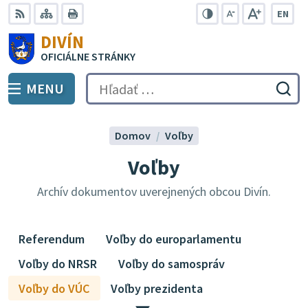
Preskočiť
EN
na
Swit
RSS
Mapa
Tlačiť
Zvýšiť
Zmenšiť
Zväčšiť
DIVÍN
lang
kontrast
veľkosť
veľkosť
obsah
OFICIÁLNE STRÁNKY
to
písma
písma
Engli
MENU
PREPNÚŤ
Hľadať:
Odo
vyh
for
Domov
Voľby
Voľby
Archív dokumentov uverejnených obcou Divín.
Referendum
Voľby do europarlamentu
Voľby do NRSR
Voľby do samospráv
Voľby do VÚC
Voľby prezidenta