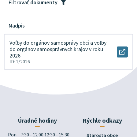
Filtrovať dokumenty
Nadpis
Voľby do orgánov samosprávy obcí a voľby
do orgánov samosprávnych krajov v roku
Otvor
2026
docu
ID: 1/2026
Voľby
do
orgán
samos
obcí
a
voľby
do
orgán
samos
krajo
Úradné hodiny
Rýchle odkazy
v
roku
2026
Pon
7:30 - 12:00 12:30 - 15:30
Starosta obce