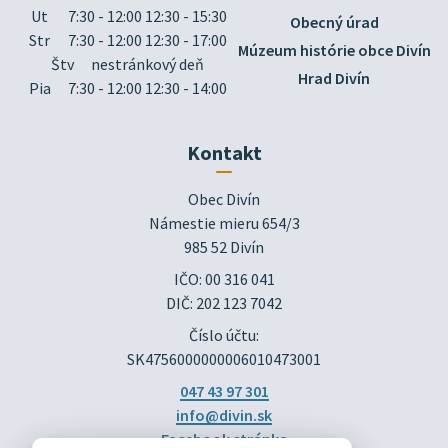
v
Ut
7:30 - 12:00 12:30 - 15:30
novo
Obecný úrad
okne.
Str
7:30 - 12:00 12:30 - 17:00
Múzeum histórie obce Divín
Štv
nestránkový deň
Hrad Divín
Pia
7:30 - 12:00 12:30 - 14:00
Kontakt
Obec Divín

Námestie mieru 654/3

985 52 Divín
IČO: 00 316 041
DIČ: 202 123 7042
Číslo účtu:
SK4756000000006010473001
047 43 97 301
info@divin.sk
Facebook stránka