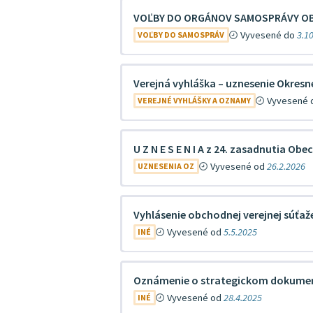
VOĽBY DO ORGÁNOV SAMOSPRÁVY OB
Vyvesené do
3.1
VOĽBY DO SAMOSPRÁV
Verejná vyhláška – uznesenie Okres
Vyvesené
VEREJNÉ VYHLÁŠKY A OZNAMY
U Z N E S E N I A z 24. zasadnutia Ob
Vyvesené od
26.2.2026
UZNESENIA OZ
Vyhlásenie obchodnej verejnej súťaž
Vyvesené od
5.5.2025
INÉ
Oznámenie o strategickom dokume
Vyvesené od
28.4.2025
INÉ