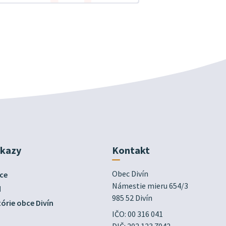
dkazy
Kontakt
Obec Divín

ce
Námestie mieru 654/3

d
985 52 Divín
órie obce Divín
IČO: 00 316 041