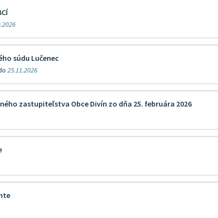
CÍ
0.2026
ného súdu Lučenec
 do
25.11.2026
ecného zastupiteľstva Obce Divín zo dňa 25. februára 2026
e
nte