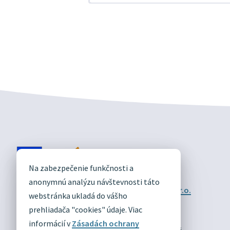
DIVÍN
Na zabezpečenie funkčnosti a
OFICIÁLNE STRÁNKY
anonymnú analýzu návštevnosti táto
Technický prevádzkovateľ:
Alphabet partner s.r.o.
webstránka ukladá do vášho
Správca obsahu:
Obec Divín
Posledná aktualizácia:
prehliadača "cookies" údaje. Viac
03.08.2026
informácií v
Zásadách ochrany