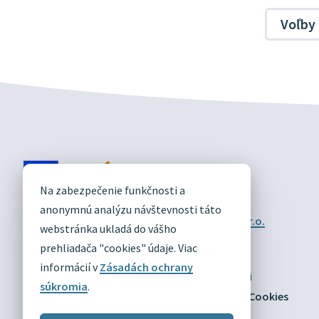
Voľby
DIVÍN
Na zabezpečenie funkčnosti a
OFICIÁLNE STRÁNKY
anonymnú analýzu návštevnosti táto
Technický prevádzkovateľ:
Alphabet partner s.r.o.
webstránka ukladá do vášho
Správca obsahu:
Obec Divín
Posledná aktualizácia:
prehliadača "cookies" údaje. Viac
03.08.2026
informácií v
Zásadách ochrany
Odber RSS
Mapa
Vyhlásenie o prístupnosti
súkromia
.
Zásady ochrany osobných údajov
Nastaviť Cookies