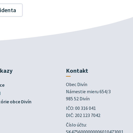
identa
dkazy
Kontakt
Obec Divín

ce
Námestie mieru 654/3

d
985 52 Divín
órie obce Divín
IČO: 00 316 041
DIČ: 202 123 7042
Číslo účtu:
SK4756000000006010473001