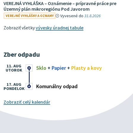
VEREJNÁ VYHLÁŠKA – Oznámenie – prípravné práce pre
Územný plán mikroregiónu Pod Javorom
Vyvesené do
31.8.2026
VEREJNÉ VYHLÁŠKY A OZNAMY
Zobraziť všetky
vývesky úradnej tabule
Zber odpadu
11. AUG
Sklo
+
Papier
+
Plasty a kovy
UTOROK
17. AUG
Komunálny odpad
PONDELOK
Zobraziť celý kalendár