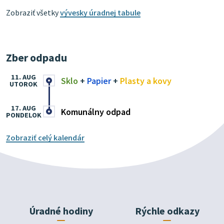
Zobraziť všetky
vývesky úradnej tabule
Zber odpadu
11. AUG
Sklo
+
Papier
+
Plasty a kovy
UTOROK
17. AUG
Komunálny odpad
PONDELOK
Zobraziť celý kalendár
Úradné hodiny
Rýchle odkazy