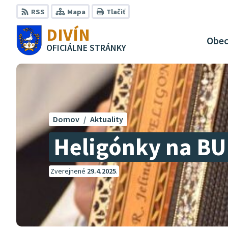
Preskočiť
RSS
Mapa
Tlačiť
na
DIVÍN
obsah
Obe
OFICIÁLNE STRÁNKY
Domov
Aktuality
Heligónky na B
Zverejnené
29.4.2025
.