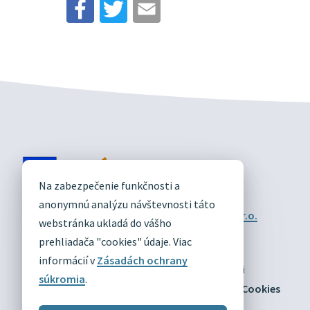
DIVÍN
Na zabezpečenie funkčnosti a
OFICIÁLNE STRÁNKY
anonymnú analýzu návštevnosti táto
Technický prevádzkovateľ:
Alphabet partner s.r.o.
webstránka ukladá do vášho
Správca obsahu:
Obec Divín
prehliadača "cookies" údaje. Viac
Posledná aktualizácia:
03.08.2026
informácií v
Zásadách ochrany
Odber RSS
Mapa
Vyhlásenie o prístupnosti
súkromia
.
Zásady ochrany osobných údajov
Nastaviť Cookies