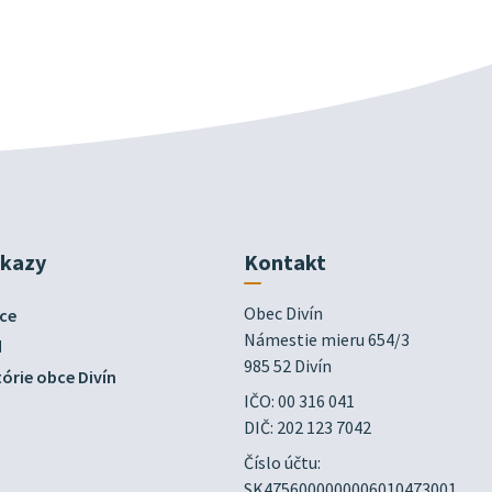
dkazy
Kontakt
Obec Divín

ce
Námestie mieru 654/3

d
985 52 Divín
órie obce Divín
IČO: 00 316 041
DIČ: 202 123 7042
Číslo účtu:
SK4756000000006010473001