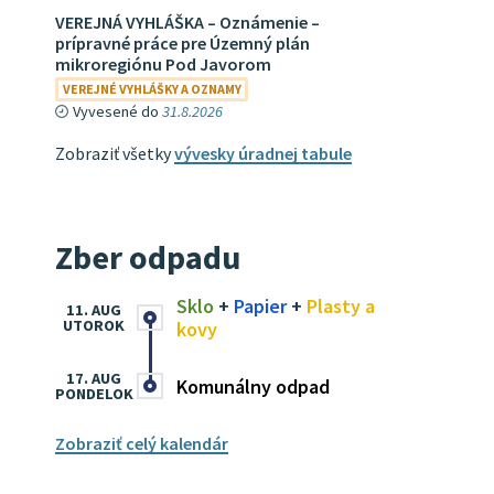
VEREJNÁ VYHLÁŠKA – Oznámenie –
prípravné práce pre Územný plán
mikroregiónu Pod Javorom
VEREJNÉ VYHLÁŠKY A OZNAMY
Vyvesené do
31.8.2026
Zobraziť všetky
vývesky úradnej tabule
Zber odpadu
Sklo
+
Papier
+
Plasty a
11. AUG
UTOROK
kovy
17. AUG
Komunálny odpad
PONDELOK
Zobraziť celý kalendár