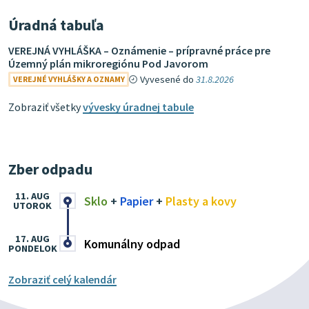
Úradná tabuľa
VEREJNÁ VYHLÁŠKA – Oznámenie – prípravné práce pre
Územný plán mikroregiónu Pod Javorom
Vyvesené do
31.8.2026
VEREJNÉ VYHLÁŠKY A OZNAMY
Zobraziť všetky
vývesky úradnej tabule
Zber odpadu
11. AUG
Sklo
+
Papier
+
Plasty a kovy
UTOROK
17. AUG
Komunálny odpad
PONDELOK
Zobraziť celý kalendár