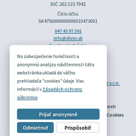
DIČ: 202 123 7042
Číslo účtu:
SK4756000000006010473001
047 43 97 301
info@divin.sk
Facebook stránka
Na zabezpečenie funkčnosti a
DIVÍN
anonymnú analýzu návštevnosti táto
OFICIÁLNE STRÁNKY
webstránka ukladá do vášho
prehliadača "cookies" údaje. Viac
Technický prevádzkovateľ:
Alphabet partner s.r.o.
Správca obsahu:
Obec Divín
informácií v
Zásadách ochrany
Posledná aktualizácia:
03.08.2026
súkromia
.
Odber RSS
Mapa
Vyhlásenie o prístupnosti
Prijať anonymné
Zásady ochrany osobných údajov
Nastaviť Cookies
Odmietnuť
Prispôsobiť