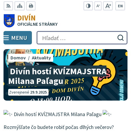
Preskočiť
EN
na
Swit
RSS
Mapa
Tlačiť
Zvýšiť
Zmenšiť
Zväčšiť
DIVÍN
lang
kontrast
veľkosť
veľkosť
obsah
OFICIÁLNE STRÁNKY
to
písma
písma
Engli
MENU
PREPNÚŤ
Hľadať:
Odo
vyh
for
Domov
Aktuality
Divín hostí KVÍZMAJSTRA
Milana Paľagu
Zverejnené
29.9.2025
.
Divín hostí KVÍZMAJSTRA Milana Paľagu
Rozmýšľate čo budete robiť počas dlhých večerov?