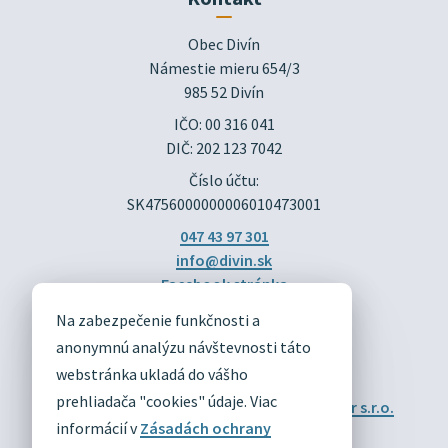
Obec Divín

Námestie mieru 654/3

985 52 Divín
IČO: 00 316 041
DIČ: 202 123 7042
Číslo účtu:
SK4756000000006010473001
047 43 97 301
info@divin.sk
Facebook stránka
Na zabezpečenie funkčnosti a
DIVÍN
anonymnú analýzu návštevnosti táto
OFICIÁLNE STRÁNKY
webstránka ukladá do vášho
prehliadača "cookies" údaje. Viac
Technický prevádzkovateľ:
Alphabet partner s.r.o.
Správca obsahu:
Obec Divín
informácií v
Zásadách ochrany
Posledná aktualizácia:
03.08.2026