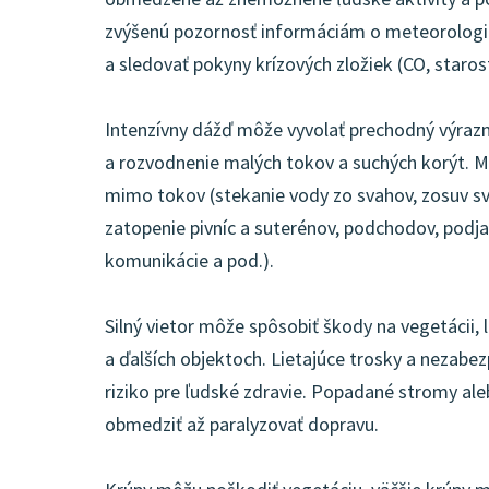
zvýšenú pozornosť informáciám o meteorologick
a sledovať pokyny krízových zložiek (CO, starost
Intenzívny dážď môže vyvolať prechodný výraz
a rozvodnenie malých tokov a suchých korýt.
mimo tokov (stekanie vody zo svahov, zosuv s
zatopenie pivníc a suterénov, podchodov, podj
komunikácie a pod.).
Silný vietor môže spôsobiť škody na vegetácii, 
a ďalších objektoch. Lietajúce trosky a nezab
riziko pre ľudské zdravie. Popadané stromy a
obmedziť až paralyzovať dopravu.