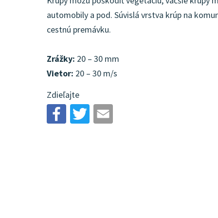
Krúpy môžu poškodiť vegetáciu, väčšie krúpy mô
automobily a pod. Súvislá vrstva krúp na kom
cestnú premávku.
Zrážky:
20 – 30 mm
Vietor:
20 – 30 m/s
Zdieľajte