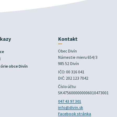
dkazy
Kontakt
Obec Divín

ce
Námestie mieru 654/3

d
985 52 Divín
órie obce Divín
IČO: 00 316 041
DIČ: 202 123 7042
Číslo účtu:
SK4756000000006010473001
047 43 97 301
info@divin.sk
Facebook stránka