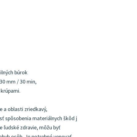
ilných búrok
 30 mm / 30 min,
 krúpami.
 a oblasti zriedkavý,
sť spôsobenia materiálnych škôd j
e ľudské zdravie, môžu byť
ohyb osôb. Je potrebné venovať