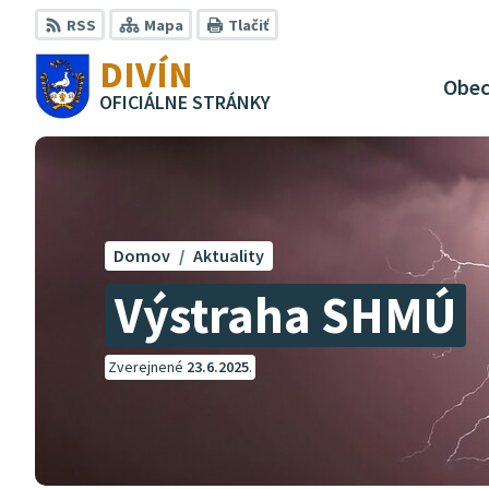
Preskočiť
RSS
Mapa
Tlačiť
na
DIVÍN
obsah
Obe
OFICIÁLNE STRÁNKY
Domov
Aktuality
Výstraha SHMÚ
Zverejnené
23.6.2025
.