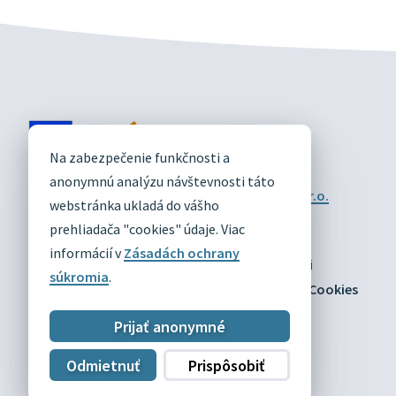
DIVÍN
Na zabezpečenie funkčnosti a
OFICIÁLNE STRÁNKY
anonymnú analýzu návštevnosti táto
Technický prevádzkovateľ:
Alphabet partner s.r.o.
webstránka ukladá do vášho
Správca obsahu:
Obec Divín
Posledná aktualizácia:
prehliadača "cookies" údaje. Viac
03.08.2026
informácií v
Zásadách ochrany
Odber RSS
Mapa
Vyhlásenie o prístupnosti
súkromia
.
Zásady ochrany osobných údajov
Nastaviť Cookies
Prijať anonymné
Odmietnuť
Prispôsobiť