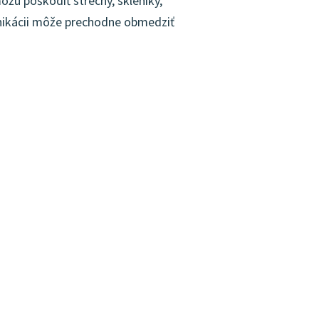
žu poškodiť strechy, skleníky,
unikácii môže prechodne obmedziť