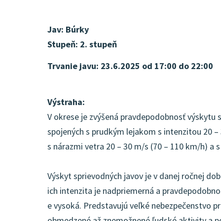
Jav:
Búrky
Stupeň:
2. stupeň
Trvanie javu:
23.6.2025 od 17:00 do 22:00
Výstraha:
V okrese je zvýšená pravdepodobnosť výskytu s
spojených s prudkým lejakom s intenzitou 20 –
s nárazmi vetra 20 – 30 m/s (70 – 110 km/h) a s
Výskyt sprievodných javov je v danej ročnej dobe
ich intenzita je nadpriemerná a pravdepodobno
e vysoká. Predstavujú veľké nebezpečenstvo pr
obmedzené až znemožnené ľudské aktivity a p