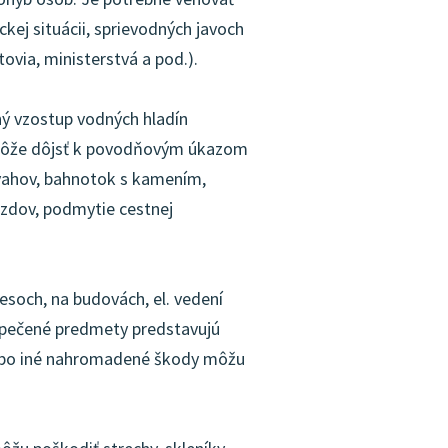
ej situácii, sprievodných javoch
ovia, ministerstvá a pod.).
ný vzostup vodných hladín
 Môže dôjsť k povodňovým úkazom
vahov, bahnotok s kamením,
azdov, podmytie cestnej
lesoch, na budovách, el. vedení
ezpečené predmety predstavujú
lebo iné nahromadené škody môžu