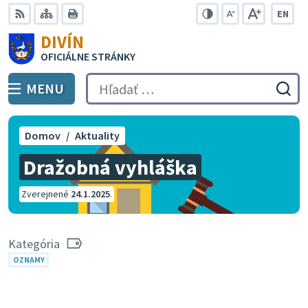
Preskočiť
EN
na
Swit
RSS
Mapa
Tlačiť
Zvýšiť
Zmenšiť
Zväčšiť
DIVÍN
lang
kontrast
veľkosť
veľkosť
obsah
OFICIÁLNE STRÁNKY
to
písma
písma
Engli
MENU
PREPNÚŤ
Hľadať:
Odo
vyh
for
Domov
Aktuality
Dražobná vyhláška
Zverejnené
24.1.2025
.
Kategória
OZNAMY