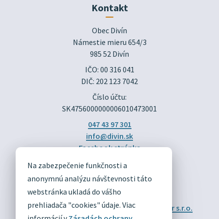
Kontakt
Obec Divín

Námestie mieru 654/3

985 52 Divín
IČO: 00 316 041
DIČ: 202 123 7042
Číslo účtu:
SK4756000000006010473001
047 43 97 301
info@divin.sk
Facebook stránka
Na zabezpečenie funkčnosti a
DIVÍN
anonymnú analýzu návštevnosti táto
OFICIÁLNE STRÁNKY
webstránka ukladá do vášho
prehliadača "cookies" údaje. Viac
Technický prevádzkovateľ:
Alphabet partner s.r.o.
Správca obsahu:
Obec Divín
informácií v
Zásadách ochrany