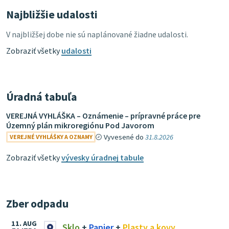
Najbližšie udalosti
V najbližšej dobe nie sú naplánované žiadne udalosti.
Zobraziť všetky
udalosti
Úradná tabuľa
VEREJNÁ VYHLÁŠKA – Oznámenie – prípravné práce pre
Územný plán mikroregiónu Pod Javorom
Vyvesené do
31.8.2026
VEREJNÉ VYHLÁŠKY A OZNAMY
Zobraziť všetky
vývesky úradnej tabule
Zber odpadu
11. AUG
Sklo
+
Papier
+
Plasty a kovy