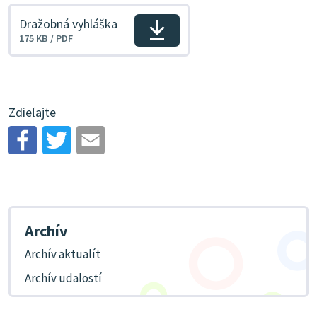
Dražobná vyhláška
Veľkosť
Stiahnuť
175 KB / PDF
a
typ
súboru
Zdieľajte
Archív
Archív aktualít
Archív udalostí