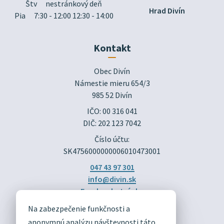
Štv
nestránkový deň
Hrad Divín
Pia
7:30 - 12:00 12:30 - 14:00
Kontakt
Obec Divín

Námestie mieru 654/3

985 52 Divín
IČO: 00 316 041
DIČ: 202 123 7042
Číslo účtu:
SK4756000000006010473001
047 43 97 301
info@divin.sk
Facebook stránka
Na zabezpečenie funkčnosti a
DIVÍN
anonymnú analýzu návštevnosti táto