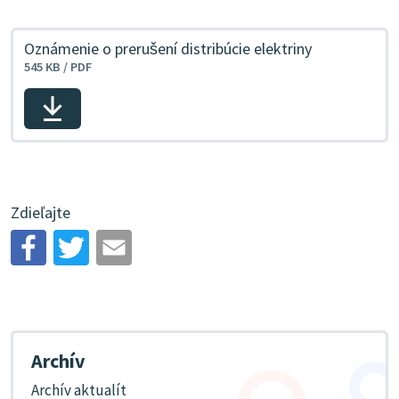
Oznámenie o prerušení distribúcie elektriny
Veľkosť
545 KB / PDF
a
typ
súboru
Stiahnuť
Zdieľajte
Archív
Archív aktualít