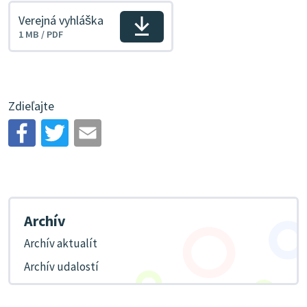
Verejná vyhláška
Veľkosť
Stiahnuť
1 MB / PDF
a
typ
súboru
Zdieľajte
Archív
Archív aktualít
Archív udalostí