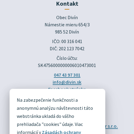
Kontakt
Obec Divín

Námestie mieru 654/3

985 52 Divín
IČO: 00 316 041
DIČ: 202 123 7042
Číslo účtu:
SK4756000000006010473001
047 43 97 301
info@divin.sk
Facebook stránka
Na zabezpečenie funkčnosti a
DIVÍN
anonymnú analýzu návštevnosti táto
OFICIÁLNE STRÁNKY
webstránka ukladá do vášho
prehliadača "cookies" údaje. Viac
Technický prevádzkovateľ:
Alphabet partner s.r.o.
Správca obsahu:
Obec Divín
informácií v
Zásadách ochrany