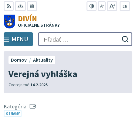
Preskočiť
EN
na
Swit
RSS
Mapa
Tlačiť
Zvýšiť
Zmenšiť
Zväčšiť
DIVÍN
lang
kontrast
veľkosť
veľkosť
obsah
OFICIÁLNE STRÁNKY
to
písma
písma
Engli
MENU
PREPNÚŤ
Hľadať:
Odo
vyh
for
Domov
Aktuality
Verejná vyhláška
Zverejnené
14.2.2025
.
Kategória
OZNAMY