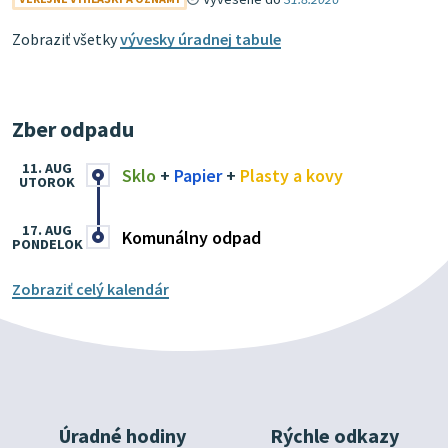
Zobraziť všetky
vývesky úradnej tabule
Zber odpadu
11. AUG
Sklo
+
Papier
+
Plasty a kovy
UTOROK
17. AUG
Komunálny odpad
PONDELOK
Zobraziť celý kalendár
Úradné hodiny
Rýchle odkazy