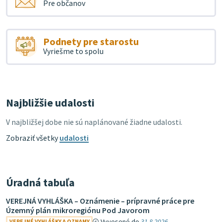
Pre občanov
Podnety pre starostu
Vyriešme to spolu
Najbližšie udalosti
V najbližšej dobe nie sú naplánované žiadne udalosti.
Zobraziť všetky
udalosti
Úradná tabuľa
VEREJNÁ VYHLÁŠKA – Oznámenie – prípravné práce pre
Územný plán mikroregiónu Pod Javorom
Vyvesené do
31.8.2026
VEREJNÉ VYHLÁŠKY A OZNAMY