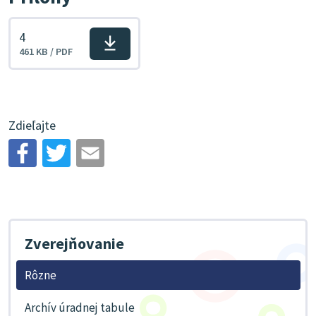
4
Stiahnuť
461 KB / PDF
súbor
Zdieľajte
Zverejňovanie
Rôzne
Archív úradnej tabule