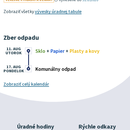
Zobraziť všetky
vývesky úradnej tabule
Zber odpadu
11. AUG
Sklo
+
Papier
+
Plasty a kovy
UTOROK
17. AUG
Komunálny odpad
PONDELOK
Zobraziť celý kalendár
Úradné hodiny
Rýchle odkazy