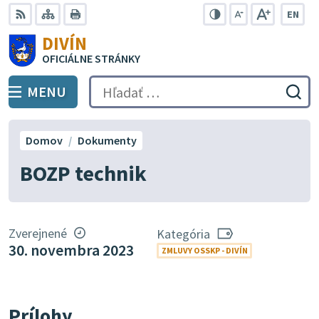
Preskočiť
EN
na
Swit
RSS
Mapa
Tlačiť
Zvýšiť
Zmenšiť
Zväčšiť
DIVÍN
lang
kontrast
veľkosť
veľkosť
obsah
OFICIÁLNE STRÁNKY
to
písma
písma
Engli
MENU
PREPNÚŤ
Hľadať:
Odo
vyh
for
Domov
Dokumenty
BOZP technik
Zverejnené
Kategória
30. novembra 2023
ZMLUVY OSSKP - DIVÍN
Prílohy