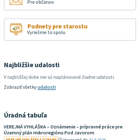
Pre občanov
Podnety pre starostu
Vyriešme to spolu
Najbližšie udalosti
V najbližšej dobe nie sú naplánované žiadne udalosti.
Zobraziť všetky
udalosti
Úradná tabuľa
VEREJNÁ VYHLÁŠKA – Oznámenie – prípravné práce pre
Územný plán mikroregiónu Pod Javorom
Vyvesené do
31.8.2026
VEREJNÉ VYHLÁŠKY A OZNAMY