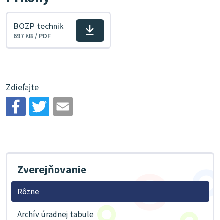
BOZP technik
Stiahnuť
697 KB / PDF
súbor
Zdieľajte
Zverejňovanie
Rôzne
Archív úradnej tabule