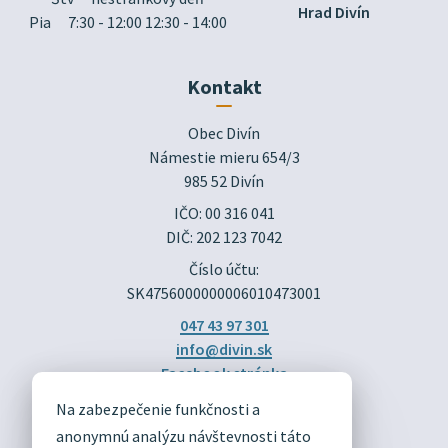
Hrad Divín
Pia
7:30 - 12:00 12:30 - 14:00
Kontakt
Obec Divín

Námestie mieru 654/3

985 52 Divín
IČO: 00 316 041
DIČ: 202 123 7042
Číslo účtu:
SK4756000000006010473001
047 43 97 301
info@divin.sk
Facebook stránka
Na zabezpečenie funkčnosti a
DIVÍN
anonymnú analýzu návštevnosti táto