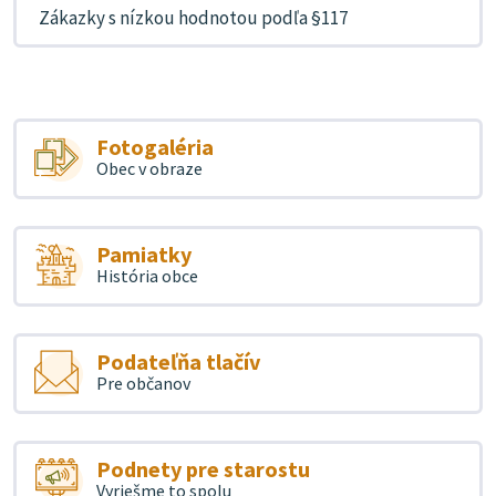
Zákazky s nízkou hodnotou podľa §117
Fotogaléria
Obec v obraze
Pamiatky
História obce
Podateľňa tlačív
Pre občanov
Podnety pre starostu
Vyriešme to spolu