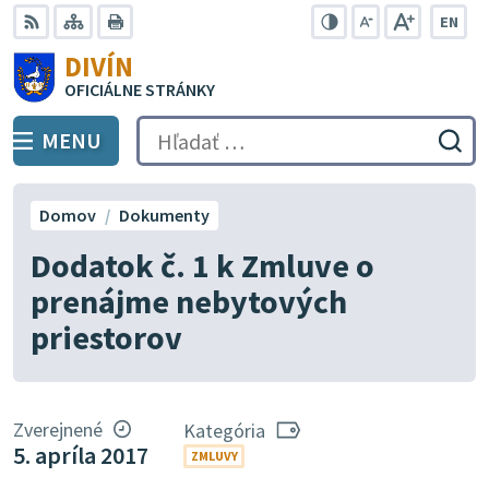
Preskočiť
EN
na
Swit
RSS
Mapa
Tlačiť
Zvýšiť
Zmenšiť
Zväčšiť
DIVÍN
lang
kontrast
veľkosť
veľkosť
obsah
OFICIÁLNE STRÁNKY
to
písma
písma
Engli
MENU
PREPNÚŤ
Hľadať:
Odo
vyh
for
Domov
Dokumenty
Dodatok č. 1 k Zmluve o
prenájme nebytových
priestorov
Zverejnené
Kategória
5. apríla 2017
ZMLUVY