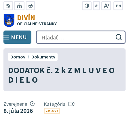
Preskočiť
EN
na
Swit
RSS
Mapa
Tlačiť
Zvýšiť
Zmenšiť
Zväčšiť
DIVÍN
lang
kontrast
veľkosť
veľkosť
obsah
OFICIÁLNE STRÁNKY
to
písma
písma
Engli
MENU
PREPNÚŤ
Hľadať:
Odo
vyh
for
Domov
Dokumenty
DODATOK č. 2 k Z M L U V E O
D I E L O
Zverejnené
Kategória
8. júla 2026
ZMLUVY