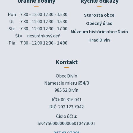
Úradné hodiny
Rýchle odkazy
Pon
7:30 - 12:00 12:30 - 15:30
Starosta obce
Ut
7:30 - 12:00 12:30 - 15:30
Obecný úrad
Str
7:30 - 12:00 12:30 - 17:00
Múzeum histórie obce Divín
Štv
nestránkový deň
Hrad Divín
Pia
7:30 - 12:00 12:30 - 14:00
Kontakt
Obec Divín

Námestie mieru 654/3

985 52 Divín
IČO: 00 316 041
DIČ: 202 123 7042
Číslo účtu:
SK4756000000006010473001
047 43 97 301