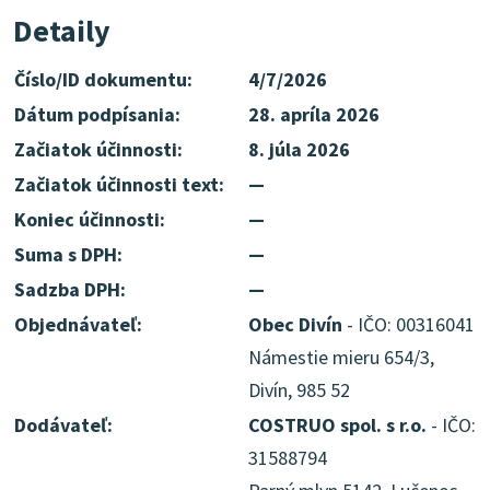
Detaily
Číslo/ID dokumentu:
4/7/2026
Dátum podpísania:
28. apríla 2026
Začiatok účinnosti:
8. júla 2026
Začiatok účinnosti text:
—
Koniec účinnosti:
—
Suma s DPH:
—
Sadzba DPH:
—
Objednávateľ:
Obec Divín
- IČO: 00316041
Námestie mieru 654/3,
Divín, 985 52
Dodávateľ:
COSTRUO spol. s r.o.
- IČO:
31588794