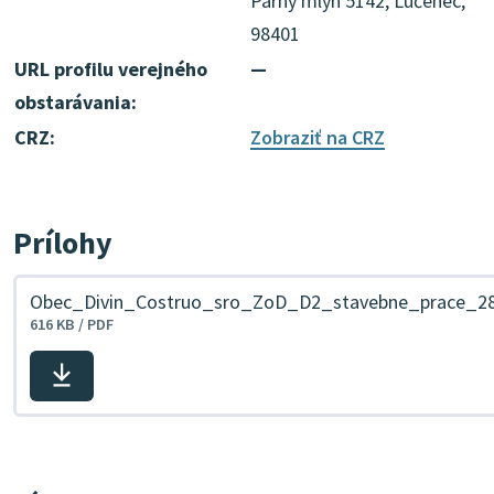
Parný mlyn 5142, Lučenec,
98401
URL profilu verejného
—
obstarávania:
CRZ:
Zobraziť na CRZ
Prílohy
Obec_Divin_Costruo_sro_ZoD_D2_stavebne_prace_2
616 KB / PDF
Stiahnuť
súbor