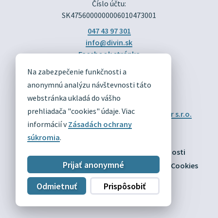
Číslo účtu:
SK4756000000006010473001
047 43 97 301
info@divin.sk
Facebook stránka
Na zabezpečenie funkčnosti a
DIVÍN
anonymnú analýzu návštevnosti táto
OFICIÁLNE STRÁNKY
webstránka ukladá do vášho
prehliadača "cookies" údaje. Viac
Technický prevádzkovateľ:
Alphabet partner s.r.o.
Správca obsahu:
Obec Divín
informácií v
Zásadách ochrany
Posledná aktualizácia:
10.08.2026
súkromia
.
Odber RSS
Mapa
Vyhlásenie o prístupnosti
Prijať anonymné
Zásady ochrany osobných údajov
Nastaviť Cookies
Odmietnuť
Prispôsobiť