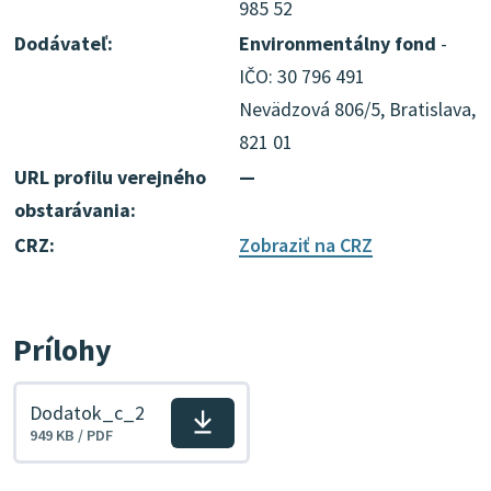
985 52
Dodávateľ:
Environmentálny fond
-
IČO: 30 796 491
Nevädzová 806/5, Bratislava,
821 01
URL profilu verejného
—
obstarávania:
CRZ:
Zobraziť na CRZ
Prílohy
Dodatok_c_2
Stiahnuť
949 KB / PDF
súbor