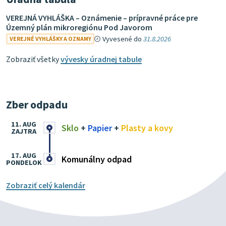
VEREJNÁ VYHLÁŠKA – Oznámenie – prípravné práce pre
Územný plán mikroregiónu Pod Javorom
Vyvesené do
31.8.2026
VEREJNÉ VYHLÁŠKY A OZNAMY
Zobraziť všetky
vývesky úradnej tabule
Zber odpadu
11. AUG
Sklo
+
Papier
+
Plasty a kovy
ZAJTRA
17. AUG
Komunálny odpad
PONDELOK
Zobraziť celý kalendár