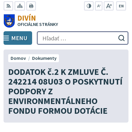
Preskočiť
EN
na
Swit
RSS
Mapa
Tlačiť
Zvýšiť
Zmenšiť
Zväčšiť
DIVÍN
lang
kontrast
veľkosť
veľkosť
obsah
OFICIÁLNE STRÁNKY
to
písma
písma
Engli
MENU
PREPNÚŤ
Hľadať:
Odo
vyh
for
Domov
Dokumenty
DODATOK č.2 K ZMLUVE Č.
242214 08U03 O POSKYTNUTÍ
PODPORY Z
ENVIRONMENTÁLNEHO
FONDU FORMOU DOTÁCIE