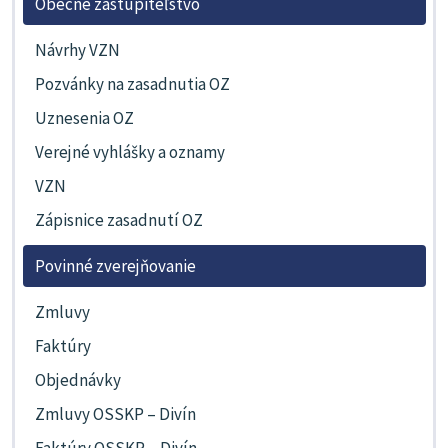
Obecné zastupiteľstvo
Návrhy VZN
Pozvánky na zasadnutia OZ
Uznesenia OZ
Verejné vyhlášky a oznamy
VZN
Zápisnice zasadnutí OZ
Povinné zverejňovanie
Zmluvy
Faktúry
Objednávky
Zmluvy OSSKP – Divín
Faktúry OSSKP – Divín