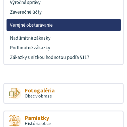
Výročné správy
Záverečné účty
Verejné obstarávanie
Nadlimitné zákazky
Podlimitné zákazky
Zákazky s nízkou hodnotou podľa §117
Fotogaléria
Obec v obraze
Pamiatky
História obce