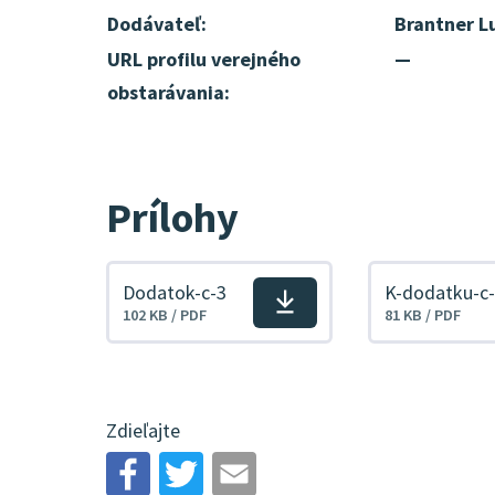
Dodávateľ:
Brantner Lu
URL profilu verejného
—
obstarávania:
Prílohy
Dodatok-c-3
K-dodatku-c
Stiahnuť
Stiahnuť
102 KB / PDF
81 KB / PDF
súbor
súbor
Zdieľajte