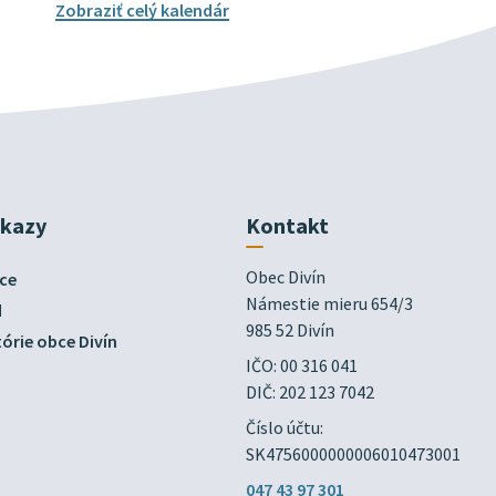
Zobraziť celý kalendár
dkazy
Kontakt
Obec Divín

ce
Námestie mieru 654/3

d
985 52 Divín
órie obce Divín
IČO: 00 316 041
DIČ: 202 123 7042
Číslo účtu:
SK4756000000006010473001
047 43 97 301