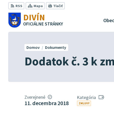
Preskočiť
RSS
Mapa
Tlačiť
na
DIVÍN
obsah
Obe
OFICIÁLNE STRÁNKY
Domov
Dokumenty
Dodatok č. 3 k z
Zverejnené
Kategória
11. decembra 2018
ZMLUVY