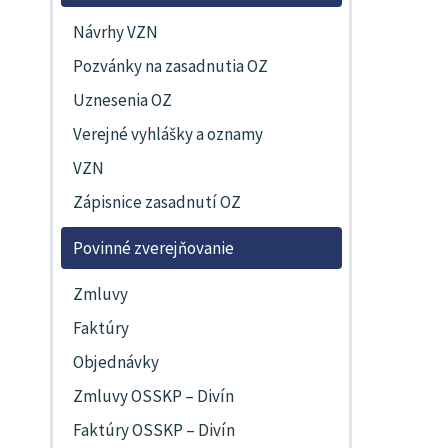
Návrhy VZN
Pozvánky na zasadnutia OZ
Uznesenia OZ
Verejné vyhlášky a oznamy
VZN
Zápisnice zasadnutí OZ
Povinné zverejňovanie
Zmluvy
Faktúry
Objednávky
Zmluvy OSSKP – Divín
Faktúry OSSKP – Divín