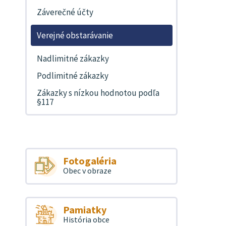
Záverečné účty
Verejné obstarávanie
Nadlimitné zákazky
Podlimitné zákazky
Zákazky s nízkou hodnotou podľa
§117
Fotogaléria
Obec v obraze
Pamiatky
História obce