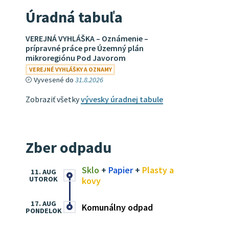
Úradná tabuľa
VEREJNÁ VYHLÁŠKA – Oznámenie –
prípravné práce pre Územný plán
mikroregiónu Pod Javorom
VEREJNÉ VYHLÁŠKY A OZNAMY
Vyvesené do
31.8.2026
Zobraziť všetky
vývesky úradnej tabule
Zber odpadu
Sklo
+
Papier
+
Plasty a
11. AUG
UTOROK
kovy
17. AUG
Komunálny odpad
PONDELOK