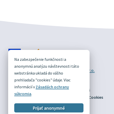
DIVÍN
Na zabezpečenie funkčnosti a
OFICIÁLNE STRÁNKY
anonymnú analýzu návštevnosti táto
Technický prevádzkovateľ:
Alphabet partner s.r.o.
webstránka ukladá do vášho
Správca obsahu:
Obec Divín
Posledná aktualizácia:
prehliadača "cookies" údaje. Viac
03.08.2026
informácií v
Zásadách ochrany
Odber RSS
Mapa
Vyhlásenie o prístupnosti
súkromia
.
Zásady ochrany osobných údajov
Nastaviť Cookies
Prijať anonymné