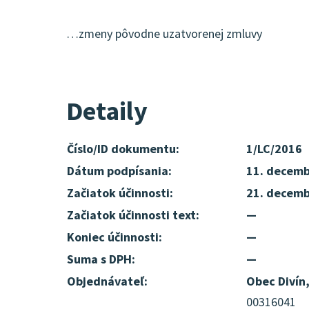
…zmeny pôvodne uzatvorenej zmluvy
Detaily
Číslo/ID dokumentu:
1/LC/2016
Dátum podpísania:
11. decemb
Začiatok účinnosti:
21. decemb
Začiatok účinnosti text:
—
Koniec účinnosti:
—
Suma s DPH:
—
Objednávateľ:
Obec Divín
00316041