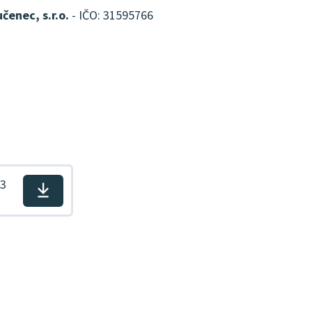
čenec, s.r.o.
- IČO: 31595766
-3