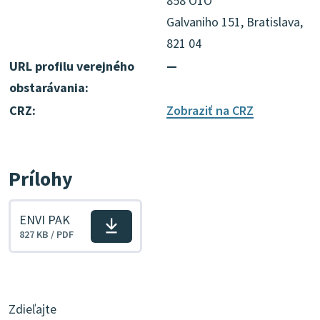
858 O1O
Galvaniho 151, Bratislava,
821 04
URL profilu verejného
—
obstarávania:
CRZ:
Zobraziť na CRZ
Prílohy
ENVI PAK
Stiahnuť
827 KB / PDF
súbor
Zdieľajte