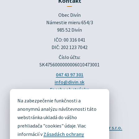
Kontakt
Obec Divín

Námestie mieru 654/3

985 52 Divín
IČO: 00 316 041
DIČ: 202 123 7042
Číslo účtu:
SK4756000000006010473001
047 43 97 301
info@divin.sk
Facebook stránka
Na zabezpečenie funkčnosti a
DIVÍN
anonymnú analýzu návštevnosti táto
OFICIÁLNE STRÁNKY
webstránka ukladá do vášho
prehliadača "cookies" údaje. Viac
Technický prevádzkovateľ:
Alphabet partner s.r.o.
Správca obsahu:
Obec Divín
informácií v
Zásadách ochrany