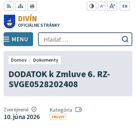
Preskočiť
EN
na
Swit
RSS
Mapa
Tlačiť
Zvýšiť
Zmenšiť
Zväčšiť
DIVÍN
lang
kontrast
veľkosť
veľkosť
obsah
OFICIÁLNE STRÁNKY
to
písma
písma
Engli
MENU
PREPNÚŤ
Hľadať:
Odo
vyh
for
Domov
Dokumenty
DODATOK k Zmluve 6. RZ-
SVGE0528202408
Zverejnené
Kategória
10. júna 2026
ZMLUVY