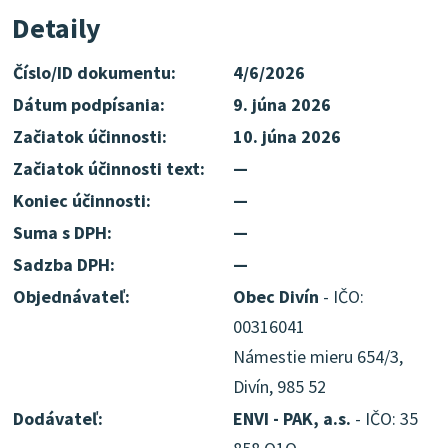
Detaily
Číslo/ID dokumentu:
4/6/2026
Dátum podpísania:
9. júna 2026
Začiatok účinnosti:
10. júna 2026
Začiatok účinnosti text:
—
Koniec účinnosti:
—
Suma s DPH:
—
Sadzba DPH:
—
Objednávateľ:
Obec Divín
- IČO:
00316041
Námestie mieru 654/3,
Divín, 985 52
Dodávateľ:
ENVI - PAK, a.s.
- IČO: 35