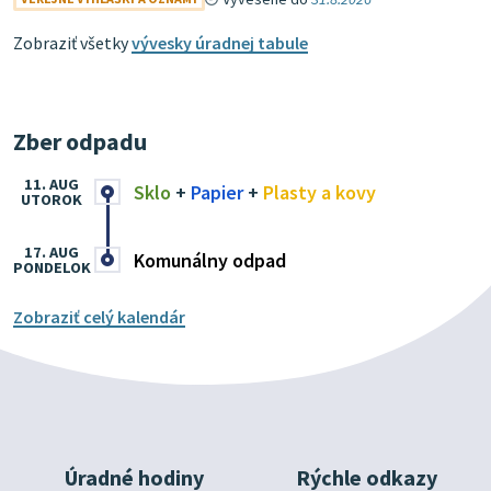
Zobraziť všetky
vývesky úradnej tabule
Zber odpadu
11. AUG
Sklo
+
Papier
+
Plasty a kovy
UTOROK
17. AUG
Komunálny odpad
PONDELOK
Zobraziť celý kalendár
Úradné hodiny
Rýchle odkazy