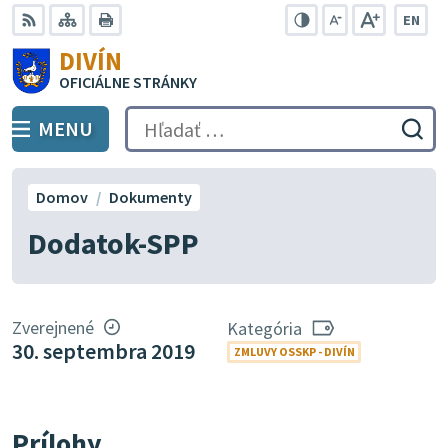
Preskočiť
EN
na
Swit
RSS
Mapa
Tlačiť
Zvýšiť
Zmenšiť
Zväčšiť
DIVÍN
lang
kontrast
veľkosť
veľkosť
obsah
OFICIÁLNE STRÁNKY
to
písma
písma
Engli
MENU
PREPNÚŤ
Hľadať:
Odo
vyh
for
Domov
Dokumenty
Dodatok-SPP
Zverejnené
Kategória
30. septembra 2019
ZMLUVY OSSKP - DIVÍN
Prílohy