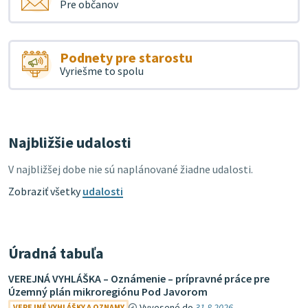
Pre občanov
Podnety pre starostu
Vyriešme to spolu
Najbližšie udalosti
V najbližšej dobe nie sú naplánované žiadne udalosti.
Zobraziť všetky
udalosti
Úradná tabuľa
VEREJNÁ VYHLÁŠKA – Oznámenie – prípravné práce pre
Územný plán mikroregiónu Pod Javorom
Vyvesené do
31.8.2026
VEREJNÉ VYHLÁŠKY A OZNAMY