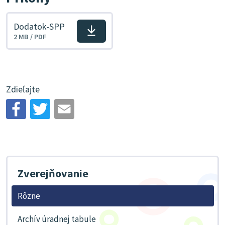
Dodatok-SPP
Stiahnuť
2 MB / PDF
súbor
Zdieľajte
Zverejňovanie
Rôzne
Archív úradnej tabule