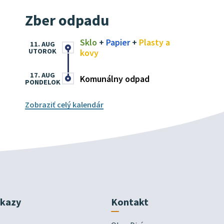
Zber odpadu
Sklo
+
Papier
+
Plasty a
11. AUG
UTOROK
kovy
17. AUG
Komunálny odpad
PONDELOK
Zobraziť celý kalendár
dkazy
Kontakt