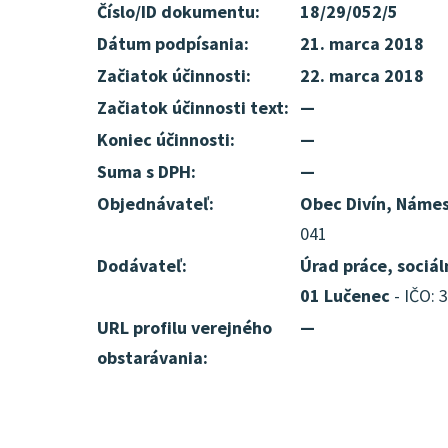
Číslo/ID dokumentu:
18/29/052/5
Dátum podpísania:
21. marca 2018
Začiatok účinnosti:
22. marca 2018
Začiatok účinnosti text:
—
Koniec účinnosti:
—
Suma s DPH:
—
Objednávateľ:
Obec Divín, Námes
041
Dodávateľ:
Úrad práce, sociál
01 Lučenec
- IČO: 
URL profilu verejného
—
obstarávania: