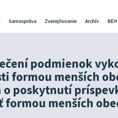
c
Samospráva
Zverejňovanie
Archív
BEH
ečení podmienok vyk
sti formou menších o
a o poskytnutí príspev
sť formou menších ob