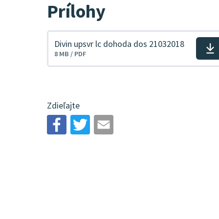
Prílohy
Divin upsvr lc dohoda dos 21032018
Stiahnuť
8 MB / PDF
súbor
Zdieľajte