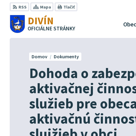
Preskočiť
RSS
Mapa
Tlačiť
na
DIVÍN
obsah
Obe
OFICIÁLNE STRÁNKY
Domov
Dokumenty
Dohoda o zabezp
aktivačnej činno
služieb pre obec
aktivačnú činno
sluižieb v obci