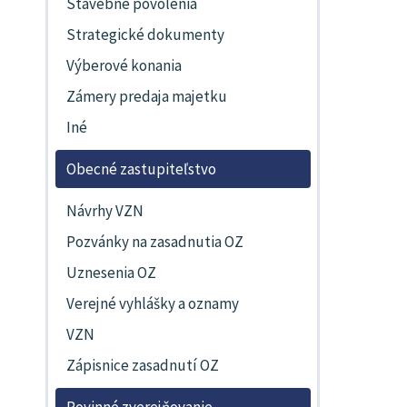
Stavebné povolenia
Strategické dokumenty
Výberové konania
Zámery predaja majetku
Iné
Obecné zastupiteľstvo
Návrhy VZN
Pozvánky na zasadnutia OZ
Uznesenia OZ
Verejné vyhlášky a oznamy
VZN
Zápisnice zasadnutí OZ
Povinné zverejňovanie