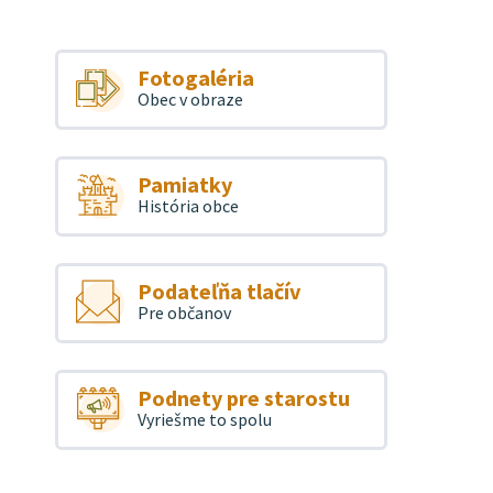
Fotogaléria
Obec v obraze
Pamiatky
História obce
Podateľňa tlačív
Pre občanov
Podnety pre starostu
Vyriešme to spolu