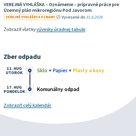
VEREJNÁ VYHLÁŠKA – Oznámenie – prípravné práce pre
Územný plán mikroregiónu Pod Javorom
Vyvesené do
31.8.2026
VEREJNÉ VYHLÁŠKY A OZNAMY
Zobraziť všetky
vývesky úradnej tabule
Zber odpadu
11. AUG
Sklo
+
Papier
+
Plasty a kovy
UTOROK
17. AUG
Komunálny odpad
PONDELOK
Zobraziť celý kalendár