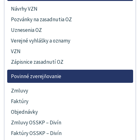
Návrhy VZN
Pozvánky na zasadnutia OZ
Uznesenia OZ
Verejné vyhlášky a oznamy
VZN
Zápisnice zasadnutí OZ
Povinné zverejňovanie
Zmluvy
Faktúry
Objednávky
Zmluvy OSSKP – Divín
Faktúry OSSKP – Divín