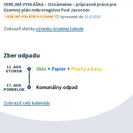
VEREJNÁ VYHLÁŠKA – Oznámenie – prípravné práce pre
Územný plán mikroregiónu Pod Javorom
Vyvesené do
31.8.2026
VEREJNÉ VYHLÁŠKY A OZNAMY
Zobraziť všetky
vývesky úradnej tabule
Zber odpadu
11. AUG
Sklo
+
Papier
+
Plasty a kovy
UTOROK
17. AUG
Komunálny odpad
PONDELOK
Zobraziť celý kalendár