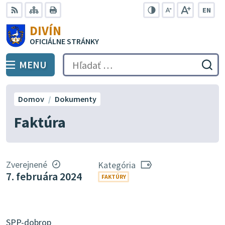
Preskočiť
EN
na
Swit
RSS
Mapa
Tlačiť
Zvýšiť
Zmenšiť
Zväčšiť
DIVÍN
lang
kontrast
veľkosť
veľkosť
obsah
OFICIÁLNE STRÁNKY
to
písma
písma
Engli
MENU
PREPNÚŤ
Hľadať:
Odo
vyh
for
Domov
Dokumenty
Faktúra
Zverejnené
Kategória
7. februára 2024
FAKTÚRY
SPP-dobrop