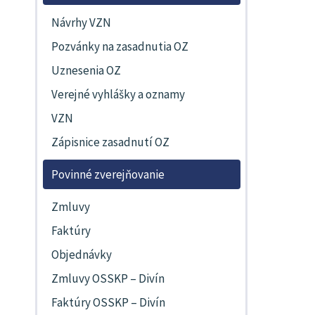
Návrhy VZN
Pozvánky na zasadnutia OZ
Uznesenia OZ
Verejné vyhlášky a oznamy
VZN
Zápisnice zasadnutí OZ
Povinné zverejňovanie
Zmluvy
Faktúry
Objednávky
Zmluvy OSSKP – Divín
Faktúry OSSKP – Divín