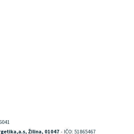
16041
getika,a.s, Žilina, 01047
- IČO: 51865467