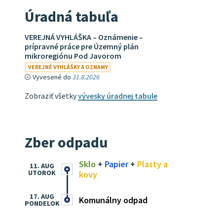
Úradná tabuľa
VEREJNÁ VYHLÁŠKA – Oznámenie –
prípravné práce pre Územný plán
mikroregiónu Pod Javorom
VEREJNÉ VYHLÁŠKY A OZNAMY
Vyvesené do
31.8.2026
Zobraziť všetky
vývesky úradnej tabule
Zber odpadu
Sklo
+
Papier
+
Plasty a
11. AUG
UTOROK
kovy
17. AUG
Komunálny odpad
PONDELOK