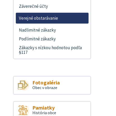
Záverečné účty
Verejné obstarávanie
Nadlimitné zákazky
Podlimitné zákazky
Zákazky s nízkou hodnotou podľa
§117
Fotogaléria
Obec v obraze
Pamiatky
História obce