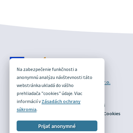
DIVÍN
Na zabezpečenie funkčnosti a
OFICIÁLNE STRÁNKY
anonymnú analýzu návštevnosti táto
Technický prevádzkovateľ:
Alphabet partner s.r.o.
webstránka ukladá do vášho
Správca obsahu:
Obec Divín
Posledná aktualizácia:
prehliadača "cookies" údaje. Viac
03.08.2026
informácií v
Zásadách ochrany
Odber RSS
Mapa
Vyhlásenie o prístupnosti
súkromia
.
Zásady ochrany osobných údajov
Nastaviť Cookies
Prijať anonymné