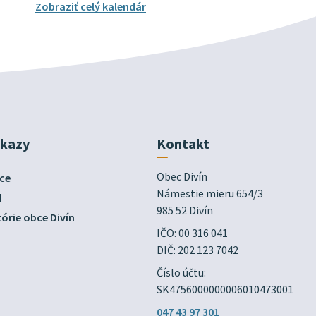
Zobraziť celý kalendár
dkazy
Kontakt
Obec Divín

ce
Námestie mieru 654/3

d
985 52 Divín
órie obce Divín
IČO: 00 316 041
DIČ: 202 123 7042
Číslo účtu:
SK4756000000006010473001
047 43 97 301