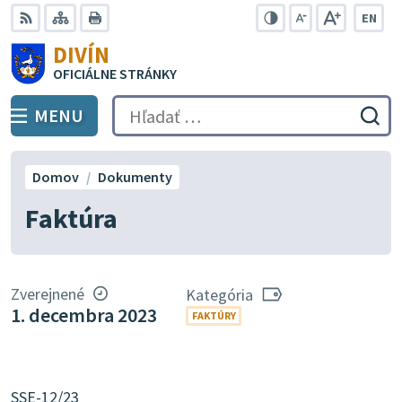
Preskočiť
EN
na
Swit
RSS
Mapa
Tlačiť
Zvýšiť
Zmenšiť
Zväčšiť
DIVÍN
lang
kontrast
veľkosť
veľkosť
obsah
OFICIÁLNE STRÁNKY
to
písma
písma
Engli
MENU
PREPNÚŤ
Hľadať:
Odo
vyh
for
Domov
Dokumenty
Faktúra
Zverejnené
Kategória
1. decembra 2023
FAKTÚRY
SSE-12/23