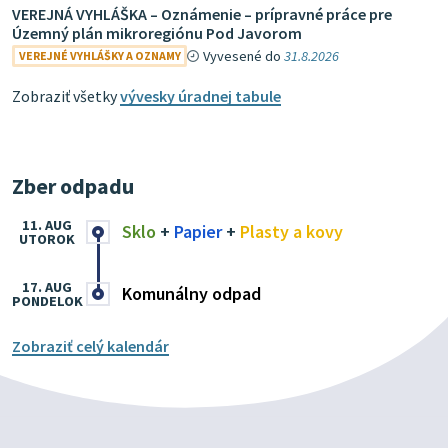
VEREJNÁ VYHLÁŠKA – Oznámenie – prípravné práce pre
Územný plán mikroregiónu Pod Javorom
Vyvesené do
31.8.2026
VEREJNÉ VYHLÁŠKY A OZNAMY
Zobraziť všetky
vývesky úradnej tabule
Zber odpadu
11. AUG
Sklo
+
Papier
+
Plasty a kovy
UTOROK
17. AUG
Komunálny odpad
PONDELOK
Zobraziť celý kalendár