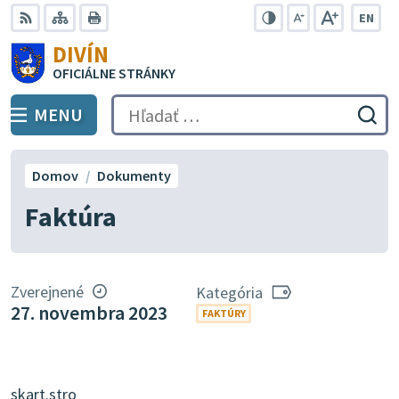
Preskočiť
EN
na
Swit
RSS
Mapa
Tlačiť
Zvýšiť
Zmenšiť
Zväčšiť
DIVÍN
lang
kontrast
veľkosť
veľkosť
obsah
OFICIÁLNE STRÁNKY
to
písma
písma
Engli
MENU
PREPNÚŤ
Hľadať:
Odo
vyh
for
Domov
Dokumenty
Faktúra
Zverejnené
Kategória
27. novembra 2023
FAKTÚRY
skart.stro