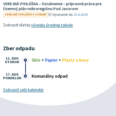
VEREJNÁ VYHLÁŠKA – Oznámenie – prípravné práce pre
Územný plán mikroregiónu Pod Javorom
Vyvesené do
31.8.2026
VEREJNÉ VYHLÁŠKY A OZNAMY
Zobraziť všetky
vývesky úradnej tabule
Zber odpadu
11. AUG
Sklo
+
Papier
+
Plasty a kovy
UTOROK
17. AUG
Komunálny odpad
PONDELOK
Zobraziť celý kalendár