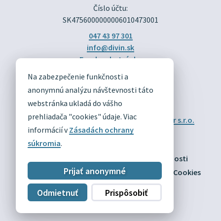
Číslo účtu:
SK4756000000006010473001
047 43 97 301
info@divin.sk
Facebook stránka
Na zabezpečenie funkčnosti a
DIVÍN
anonymnú analýzu návštevnosti táto
OFICIÁLNE STRÁNKY
webstránka ukladá do vášho
prehliadača "cookies" údaje. Viac
Technický prevádzkovateľ:
Alphabet partner s.r.o.
Správca obsahu:
Obec Divín
informácií v
Zásadách ochrany
Posledná aktualizácia:
03.08.2026
súkromia
.
Odber RSS
Mapa
Vyhlásenie o prístupnosti
Prijať anonymné
Zásady ochrany osobných údajov
Nastaviť Cookies
Odmietnuť
Prispôsobiť