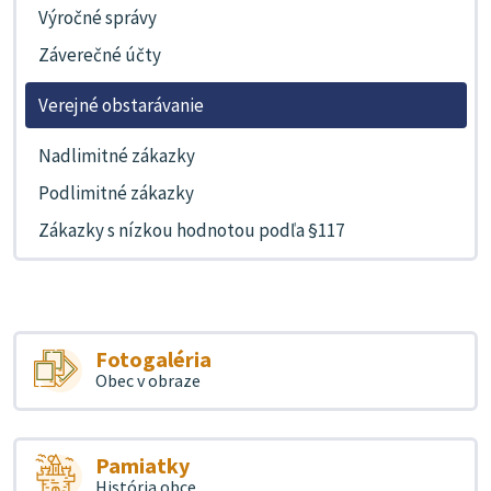
Výročné správy
Záverečné účty
Verejné obstarávanie
Nadlimitné zákazky
Podlimitné zákazky
Zákazky s nízkou hodnotou podľa §117
Fotogaléria
Obec v obraze
Pamiatky
História obce