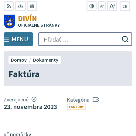
Preskočiť
EN
na
Swit
RSS
Mapa
Tlačiť
Zvýšiť
Zmenšiť
Zväčšiť
DIVÍN
lang
kontrast
veľkosť
veľkosť
obsah
OFICIÁLNE STRÁNKY
to
písma
písma
Engli
MENU
PREPNÚŤ
Hľadať:
Odo
vyh
for
Domov
Dokumenty
Faktúra
Zverejnené
Kategória
23. novembra 2023
FAKTÚRY
uč.pomôcky