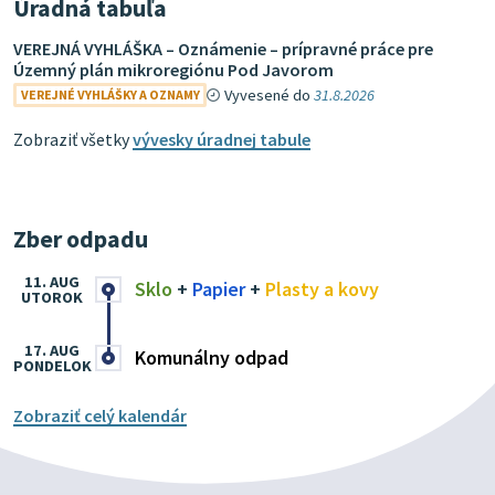
Úradná tabuľa
VEREJNÁ VYHLÁŠKA – Oznámenie – prípravné práce pre
Územný plán mikroregiónu Pod Javorom
Vyvesené do
31.8.2026
VEREJNÉ VYHLÁŠKY A OZNAMY
Zobraziť všetky
vývesky úradnej tabule
Zber odpadu
11. AUG
Sklo
+
Papier
+
Plasty a kovy
UTOROK
17. AUG
Komunálny odpad
PONDELOK
Zobraziť celý kalendár