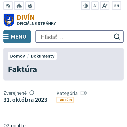
Preskočiť
EN
na
Swit
RSS
Mapa
Tlačiť
Zvýšiť
Zmenšiť
Zväčšiť
DIVÍN
lang
kontrast
veľkosť
veľkosť
obsah
OFICIÁLNE STRÁNKY
to
písma
písma
Engli
MENU
PREPNÚŤ
Hľadať:
Odo
vyh
for
Domov
Dokumenty
Faktúra
Zverejnené
Kategória
31. októbra 2023
FAKTÚRY
O2-popl.te