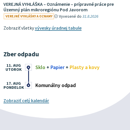
VEREJNÁ VYHLÁŠKA – Oznámenie – prípravné práce pre
Územný plán mikroregiónu Pod Javorom
Vyvesené do
31.8.2026
VEREJNÉ VYHLÁŠKY A OZNAMY
Zobraziť všetky
vývesky úradnej tabule
Zber odpadu
11. AUG
Sklo
+
Papier
+
Plasty a kovy
UTOROK
17. AUG
Komunálny odpad
PONDELOK
Zobraziť celý kalendár