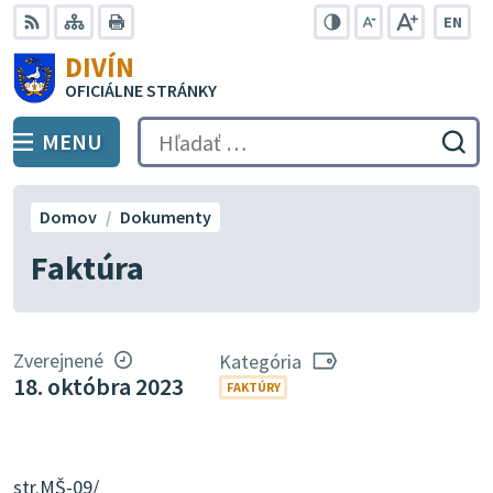
Preskočiť
EN
na
Swit
RSS
Mapa
Tlačiť
Zvýšiť
Zmenšiť
Zväčšiť
DIVÍN
lang
kontrast
veľkosť
veľkosť
obsah
OFICIÁLNE STRÁNKY
to
písma
písma
Engli
MENU
PREPNÚŤ
Hľadať:
Odo
vyh
for
Domov
Dokumenty
Faktúra
Zverejnené
Kategória
18. októbra 2023
FAKTÚRY
str.MŠ-09/