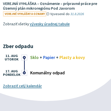
VEREJNÁ VYHLÁŠKA – Oznámenie – prípravné práce pre
Územný plán mikroregiónu Pod Javorom
Vyvesené do
31.8.2026
VEREJNÉ VYHLÁŠKY A OZNAMY
Zobraziť všetky
vývesky úradnej tabule
Zber odpadu
11. AUG
Sklo
+
Papier
+
Plasty a kovy
UTOROK
17. AUG
Komunálny odpad
PONDELOK
Zobraziť celý kalendár