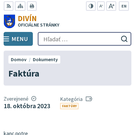
Preskočiť
EN
na
Swit
RSS
Mapa
Tlačiť
Zvýšiť
Zmenšiť
Zväčšiť
DIVÍN
lang
kontrast
veľkosť
veľkosť
obsah
OFICIÁLNE STRÁNKY
to
písma
písma
Engli
MENU
PREPNÚŤ
Hľadať:
Odo
vyh
for
Domov
Dokumenty
Faktúra
Zverejnené
Kategória
18. októbra 2023
FAKTÚRY
kanc.potre