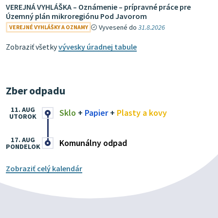
VEREJNÁ VYHLÁŠKA – Oznámenie – prípravné práce pre
Územný plán mikroregiónu Pod Javorom
Vyvesené do
31.8.2026
VEREJNÉ VYHLÁŠKY A OZNAMY
Zobraziť všetky
vývesky úradnej tabule
Zber odpadu
11. AUG
Sklo
+
Papier
+
Plasty a kovy
UTOROK
17. AUG
Komunálny odpad
PONDELOK
Zobraziť celý kalendár