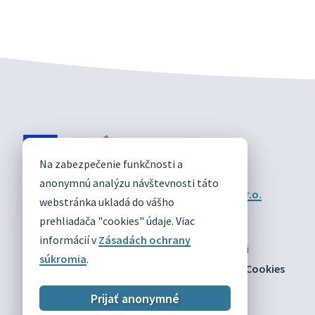
DIVÍN
Na zabezpečenie funkčnosti a
OFICIÁLNE STRÁNKY
anonymnú analýzu návštevnosti táto
Technický prevádzkovateľ:
Alphabet partner s.r.o.
webstránka ukladá do vášho
Správca obsahu:
Obec Divín
Posledná aktualizácia:
prehliadača "cookies" údaje. Viac
03.08.2026
informácií v
Zásadách ochrany
Odber RSS
Mapa
Vyhlásenie o prístupnosti
súkromia
.
Zásady ochrany osobných údajov
Nastaviť Cookies
Prijať anonymné