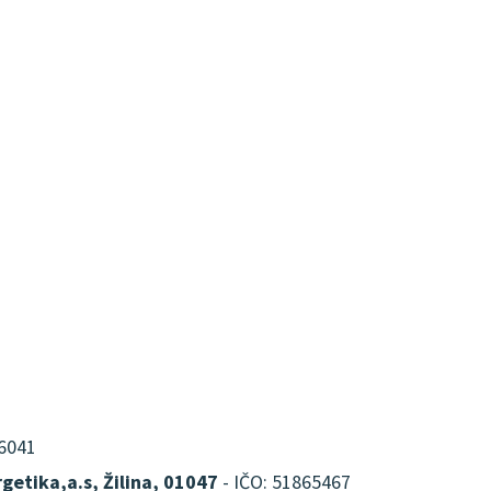
16041
getika,a.s, Žilina, 01047
- IČO: 51865467