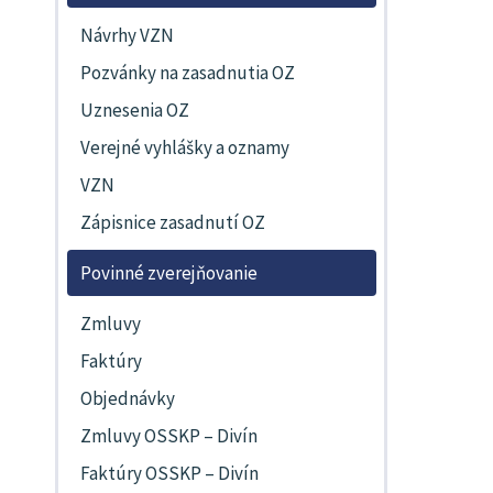
Návrhy VZN
Pozvánky na zasadnutia OZ
Uznesenia OZ
Verejné vyhlášky a oznamy
VZN
Zápisnice zasadnutí OZ
Povinné zverejňovanie
Zmluvy
Faktúry
Objednávky
Zmluvy OSSKP – Divín
Faktúry OSSKP – Divín