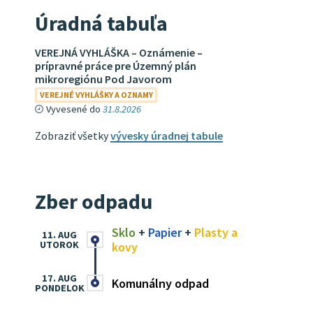
Úradná tabuľa
VEREJNÁ VYHLÁŠKA – Oznámenie –
prípravné práce pre Územný plán
mikroregiónu Pod Javorom
VEREJNÉ VYHLÁŠKY A OZNAMY
Vyvesené do
31.8.2026
Zobraziť všetky
vývesky úradnej tabule
Zber odpadu
Sklo
+
Papier
+
Plasty a
11. AUG
UTOROK
kovy
17. AUG
Komunálny odpad
PONDELOK