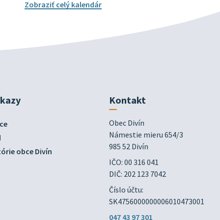
Zobraziť celý kalendár
dkazy
Kontakt
Obec Divín

ce
Námestie mieru 654/3

d
985 52 Divín
órie obce Divín
IČO: 00 316 041
DIČ: 202 123 7042
Číslo účtu:
SK4756000000006010473001
047 43 97 301