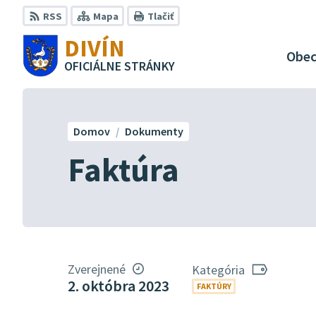
Preskočiť
RSS
Mapa
Tlačiť
na
DIVÍN
obsah
Obe
OFICIÁLNE STRÁNKY
Domov
Dokumenty
Faktúra
Zverejnené
Kategória
2. októbra 2023
FAKTÚRY