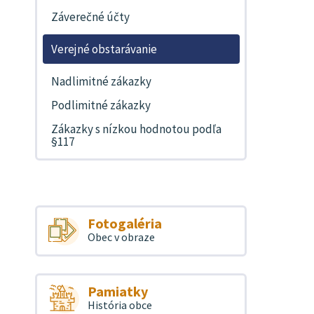
Záverečné účty
Verejné obstarávanie
Nadlimitné zákazky
Podlimitné zákazky
Zákazky s nízkou hodnotou podľa
§117
Fotogaléria
Obec v obraze
Pamiatky
História obce