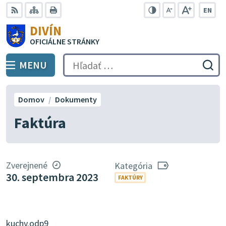
Preskočiť
EN
na
Swit
RSS
Mapa
Tlačiť
Zvýšiť
Zmenšiť
Zväčšiť
DIVÍN
lang
kontrast
veľkosť
veľkosť
obsah
OFICIÁLNE STRÁNKY
to
písma
písma
Engli
MENU
PREPNÚŤ
Hľadať:
Odo
vyh
for
Domov
Dokumenty
Faktúra
Zverejnené
Kategória
30. septembra 2023
FAKTÚRY
kuchy.odp9