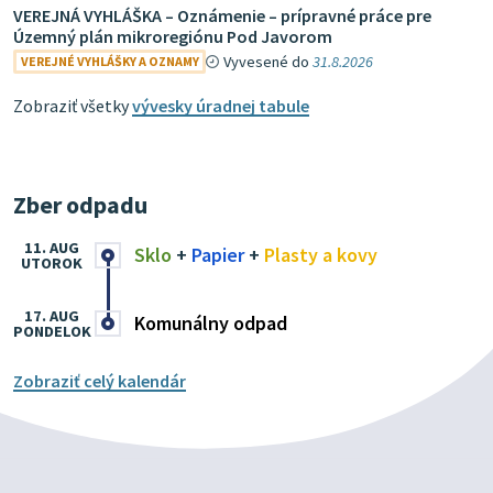
VEREJNÁ VYHLÁŠKA – Oznámenie – prípravné práce pre
Územný plán mikroregiónu Pod Javorom
Vyvesené do
31.8.2026
VEREJNÉ VYHLÁŠKY A OZNAMY
Zobraziť všetky
vývesky úradnej tabule
Zber odpadu
11. AUG
Sklo
+
Papier
+
Plasty a kovy
UTOROK
17. AUG
Komunálny odpad
PONDELOK
Zobraziť celý kalendár