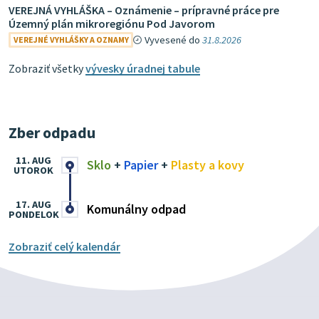
VEREJNÁ VYHLÁŠKA – Oznámenie – prípravné práce pre
Územný plán mikroregiónu Pod Javorom
Vyvesené do
31.8.2026
VEREJNÉ VYHLÁŠKY A OZNAMY
Zobraziť všetky
vývesky úradnej tabule
Zber odpadu
11. AUG
Sklo
+
Papier
+
Plasty a kovy
UTOROK
17. AUG
Komunálny odpad
PONDELOK
Zobraziť celý kalendár