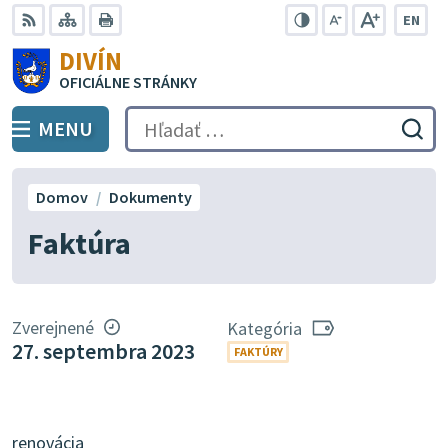
Preskočiť
EN
na
Swit
RSS
Mapa
Tlačiť
Zvýšiť
Zmenšiť
Zväčšiť
DIVÍN
lang
kontrast
veľkosť
veľkosť
obsah
OFICIÁLNE STRÁNKY
to
písma
písma
Engli
MENU
PREPNÚŤ
Hľadať:
Odo
vyh
for
Domov
Dokumenty
Faktúra
Zverejnené
Kategória
27. septembra 2023
FAKTÚRY
renovácia