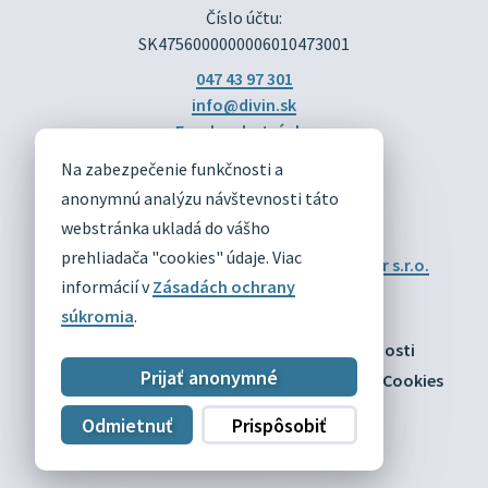
Číslo účtu:
SK4756000000006010473001
047 43 97 301
info@divin.sk
Facebook stránka
Na zabezpečenie funkčnosti a
DIVÍN
anonymnú analýzu návštevnosti táto
OFICIÁLNE STRÁNKY
webstránka ukladá do vášho
prehliadača "cookies" údaje. Viac
Technický prevádzkovateľ:
Alphabet partner s.r.o.
Správca obsahu:
Obec Divín
informácií v
Zásadách ochrany
Posledná aktualizácia:
03.08.2026
súkromia
.
Odber RSS
Mapa
Vyhlásenie o prístupnosti
Prijať anonymné
Zásady ochrany osobných údajov
Nastaviť Cookies
Odmietnuť
Prispôsobiť