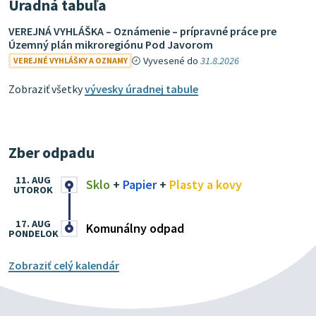
Úradná tabuľa
VEREJNÁ VYHLÁŠKA – Oznámenie – prípravné práce pre
Územný plán mikroregiónu Pod Javorom
Vyvesené do
31.8.2026
VEREJNÉ VYHLÁŠKY A OZNAMY
Zobraziť všetky
vývesky úradnej tabule
Zber odpadu
11. AUG
Sklo
+
Papier
+
Plasty a kovy
UTOROK
17. AUG
Komunálny odpad
PONDELOK
Zobraziť celý kalendár