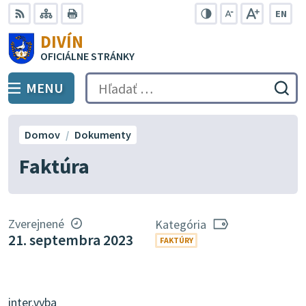
Preskočiť
EN
na
Swit
RSS
Mapa
Tlačiť
Zvýšiť
Zmenšiť
Zväčšiť
DIVÍN
lang
kontrast
veľkosť
veľkosť
obsah
OFICIÁLNE STRÁNKY
to
písma
písma
Engli
MENU
PREPNÚŤ
Hľadať:
Odo
vyh
for
Domov
Dokumenty
Faktúra
Zverejnené
Kategória
21. septembra 2023
FAKTÚRY
inter.vyba