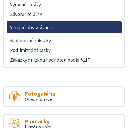
Výročné správy
Záverečné účty
Verejné obstarávanie
Nadlimitné zákazky
Podlimitné zákazky
Zákazky s nízkou hodnotou podľa §117
Fotogaléria
Obec v obraze
Pamiatky
História obce