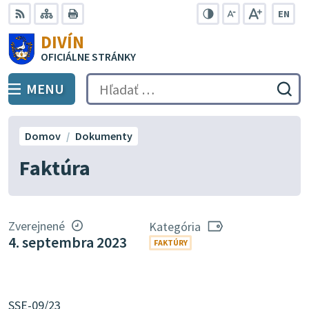
Preskočiť
EN
na
Swit
RSS
Mapa
Tlačiť
Zvýšiť
Zmenšiť
Zväčšiť
DIVÍN
lang
kontrast
veľkosť
veľkosť
obsah
OFICIÁLNE STRÁNKY
to
písma
písma
Engli
MENU
PREPNÚŤ
Hľadať:
Odo
vyh
for
Domov
Dokumenty
Faktúra
Zverejnené
Kategória
4. septembra 2023
FAKTÚRY
SSE-09/23