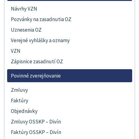
Návrhy VZN
Pozvánky na zasadnutia OZ
Uznesenia OZ
Verejné vyhlášky a oznamy
VZN
Zápisnice zasadnutí OZ
Povinné zverejňovanie
Zmluvy
Faktúry
Objednávky
Zmluvy OSSKP – Divín
Faktúry OSSKP – Divín