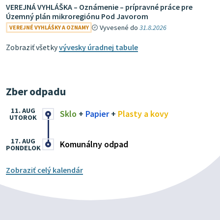
VEREJNÁ VYHLÁŠKA – Oznámenie – prípravné práce pre
Územný plán mikroregiónu Pod Javorom
Vyvesené do
31.8.2026
VEREJNÉ VYHLÁŠKY A OZNAMY
Zobraziť všetky
vývesky úradnej tabule
Zber odpadu
11. AUG
Sklo
+
Papier
+
Plasty a kovy
UTOROK
17. AUG
Komunálny odpad
PONDELOK
Zobraziť celý kalendár