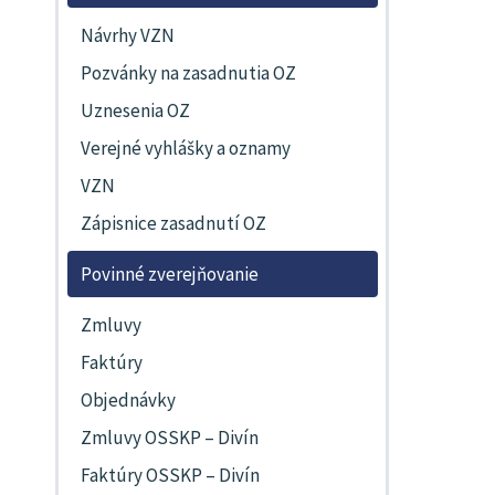
Návrhy VZN
Pozvánky na zasadnutia OZ
Uznesenia OZ
Verejné vyhlášky a oznamy
VZN
Zápisnice zasadnutí OZ
Povinné zverejňovanie
Zmluvy
Faktúry
Objednávky
Zmluvy OSSKP – Divín
Faktúry OSSKP – Divín