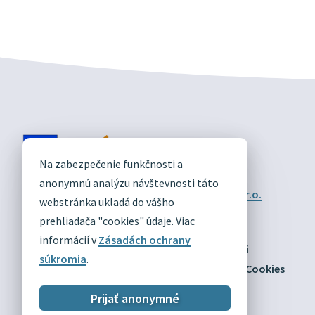
DIVÍN
Na zabezpečenie funkčnosti a
OFICIÁLNE STRÁNKY
anonymnú analýzu návštevnosti táto
Technický prevádzkovateľ:
Alphabet partner s.r.o.
webstránka ukladá do vášho
Správca obsahu:
Obec Divín
Posledná aktualizácia:
prehliadača "cookies" údaje. Viac
03.08.2026
informácií v
Zásadách ochrany
Odber RSS
Mapa
Vyhlásenie o prístupnosti
súkromia
.
Zásady ochrany osobných údajov
Nastaviť Cookies
Prijať anonymné