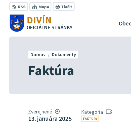
Preskočiť
RSS
Mapa
Tlačiť
na
DIVÍN
obsah
Obe
OFICIÁLNE STRÁNKY
Domov
Dokumenty
Faktúra
Zverejnené
Kategória
13. januára 2025
FAKTÚRY