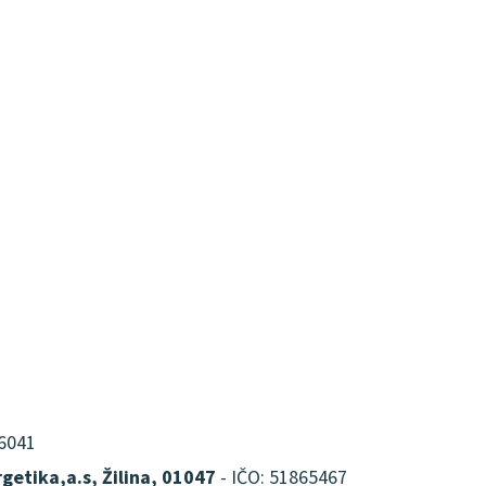
16041
getika,a.s, Žilina, 01047
- IČO: 51865467