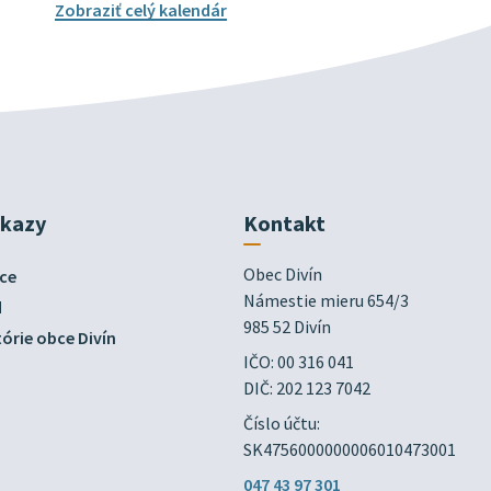
Zobraziť celý kalendár
dkazy
Kontakt
Obec Divín

ce
Námestie mieru 654/3

d
985 52 Divín
órie obce Divín
IČO: 00 316 041
DIČ: 202 123 7042
Číslo účtu:
SK4756000000006010473001
047 43 97 301