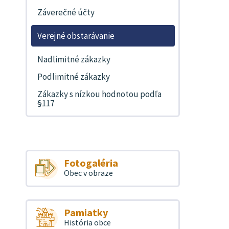
Záverečné účty
Verejné obstarávanie
Nadlimitné zákazky
Podlimitné zákazky
Zákazky s nízkou hodnotou podľa
§117
Fotogaléria
Obec v obraze
Pamiatky
História obce