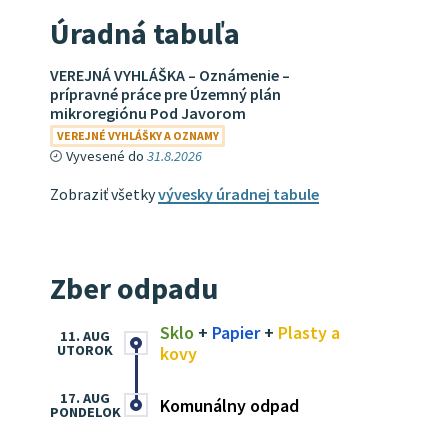
Úradná tabuľa
VEREJNÁ VYHLÁŠKA – Oznámenie –
prípravné práce pre Územný plán
mikroregiónu Pod Javorom
VEREJNÉ VYHLÁŠKY A OZNAMY
Vyvesené do
31.8.2026
Zobraziť všetky
vývesky úradnej tabule
Zber odpadu
Sklo
+
Papier
+
Plasty a
11. AUG
UTOROK
kovy
17. AUG
Komunálny odpad
PONDELOK