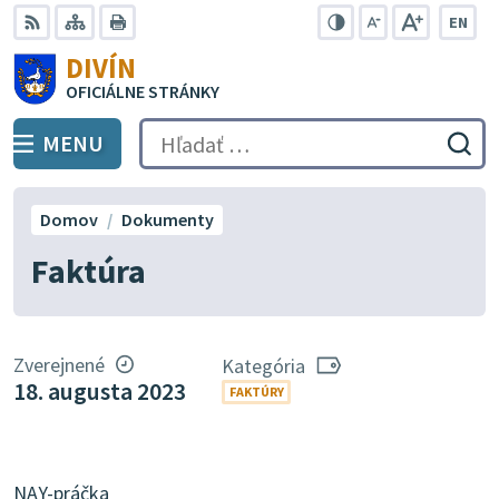
Preskočiť
EN
na
Swit
RSS
Mapa
Tlačiť
Zvýšiť
Zmenšiť
Zväčšiť
DIVÍN
lang
kontrast
veľkosť
veľkosť
obsah
OFICIÁLNE STRÁNKY
to
písma
písma
Engli
MENU
PREPNÚŤ
Hľadať:
Odo
vyh
for
Domov
Dokumenty
Faktúra
Zverejnené
Kategória
18. augusta 2023
FAKTÚRY
NAY-práčka