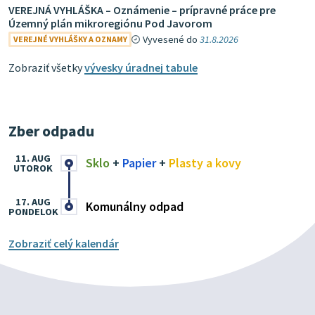
VEREJNÁ VYHLÁŠKA – Oznámenie – prípravné práce pre
Územný plán mikroregiónu Pod Javorom
Vyvesené do
31.8.2026
VEREJNÉ VYHLÁŠKY A OZNAMY
Zobraziť všetky
vývesky úradnej tabule
Zber odpadu
11. AUG
Sklo
+
Papier
+
Plasty a kovy
UTOROK
17. AUG
Komunálny odpad
PONDELOK
Zobraziť celý kalendár