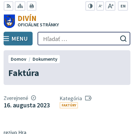
Preskočiť
EN
na
Swit
RSS
Mapa
Tlačiť
Zvýšiť
Zmenšiť
Zväčšiť
DIVÍN
lang
kontrast
veľkosť
veľkosť
obsah
OFICIÁLNE STRÁNKY
to
písma
písma
Engli
MENU
PREPNÚŤ
Hľadať:
Odo
vyh
for
Domov
Dokumenty
Faktúra
Zverejnené
Kategória
16. augusta 2023
FAKTÚRY
rezivo Hra