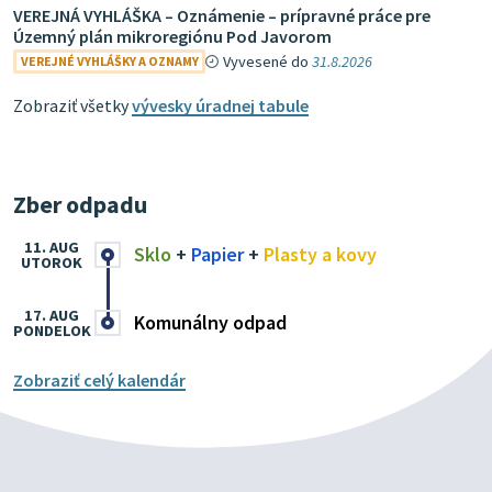
VEREJNÁ VYHLÁŠKA – Oznámenie – prípravné práce pre
Územný plán mikroregiónu Pod Javorom
Vyvesené do
31.8.2026
VEREJNÉ VYHLÁŠKY A OZNAMY
Zobraziť všetky
vývesky úradnej tabule
Zber odpadu
11. AUG
Sklo
+
Papier
+
Plasty a kovy
UTOROK
17. AUG
Komunálny odpad
PONDELOK
Zobraziť celý kalendár