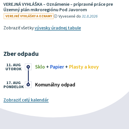
VEREJNÁ VYHLÁŠKA – Oznámenie – prípravné práce pre
Územný plán mikroregiónu Pod Javorom
Vyvesené do
31.8.2026
VEREJNÉ VYHLÁŠKY A OZNAMY
Zobraziť všetky
vývesky úradnej tabule
Zber odpadu
11. AUG
Sklo
+
Papier
+
Plasty a kovy
UTOROK
17. AUG
Komunálny odpad
PONDELOK
Zobraziť celý kalendár