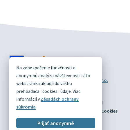
DIVÍN
Na zabezpečenie funkčnosti a
OFICIÁLNE STRÁNKY
anonymnú analýzu návštevnosti táto
Technický prevádzkovateľ:
Alphabet partner s.r.o.
webstránka ukladá do vášho
Správca obsahu:
Obec Divín
Posledná aktualizácia:
prehliadača "cookies" údaje. Viac
03.08.2026
informácií v
Zásadách ochrany
Odber RSS
Mapa
Vyhlásenie o prístupnosti
súkromia
.
Zásady ochrany osobných údajov
Nastaviť Cookies
Prijať anonymné