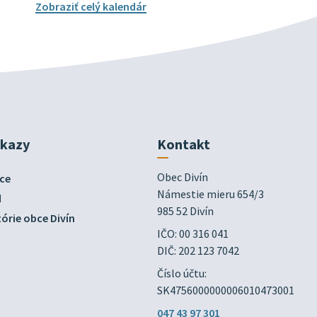
Zobraziť celý kalendár
dkazy
Kontakt
Obec Divín

ce
Námestie mieru 654/3

d
985 52 Divín
órie obce Divín
IČO: 00 316 041
DIČ: 202 123 7042
Číslo účtu:
SK4756000000006010473001
047 43 97 301