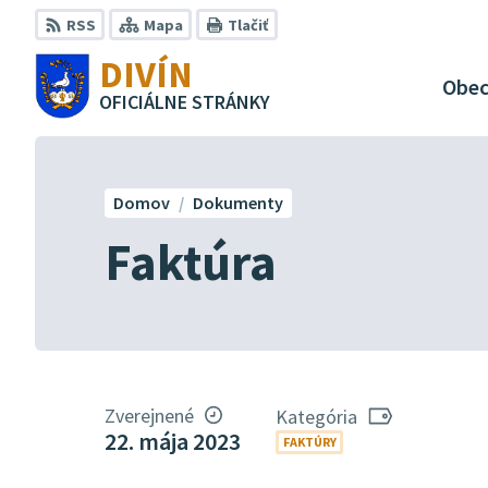
Preskočiť
RSS
Mapa
Tlačiť
na
DIVÍN
obsah
Obe
OFICIÁLNE STRÁNKY
Domov
Dokumenty
Faktúra
Zverejnené
Kategória
22. mája 2023
FAKTÚRY