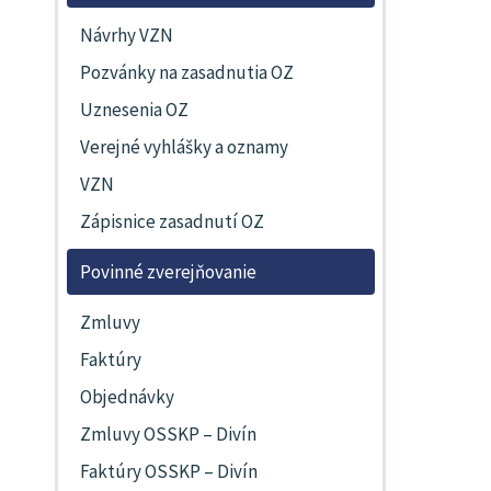
Návrhy VZN
Pozvánky na zasadnutia OZ
Uznesenia OZ
Verejné vyhlášky a oznamy
VZN
Zápisnice zasadnutí OZ
Povinné zverejňovanie
Zmluvy
Faktúry
Objednávky
Zmluvy OSSKP – Divín
Faktúry OSSKP – Divín