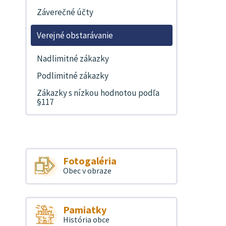
Záverečné účty
Verejné obstarávanie
Nadlimitné zákazky
Podlimitné zákazky
Zákazky s nízkou hodnotou podľa
§117
Fotogaléria
Obec v obraze
Pamiatky
História obce