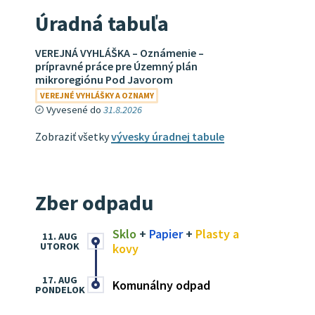
Úradná tabuľa
VEREJNÁ VYHLÁŠKA – Oznámenie –
prípravné práce pre Územný plán
mikroregiónu Pod Javorom
VEREJNÉ VYHLÁŠKY A OZNAMY
Vyvesené do
31.8.2026
Zobraziť všetky
vývesky úradnej tabule
Zber odpadu
Sklo
+
Papier
+
Plasty a
11. AUG
UTOROK
kovy
17. AUG
Komunálny odpad
PONDELOK