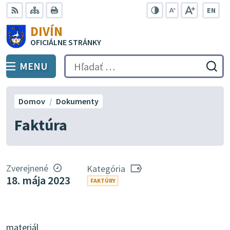
Preskočiť
EN
na
Swit
RSS
Mapa
Tlačiť
Zvýšiť
Zmenšiť
Zväčšiť
DIVÍN
lang
kontrast
veľkosť
veľkosť
obsah
OFICIÁLNE STRÁNKY
to
písma
písma
Engli
MENU
PREPNÚŤ
Hľadať:
Odo
vyh
for
Domov
Dokumenty
Faktúra
Zverejnené
Kategória
18. mája 2023
FAKTÚRY
materiál