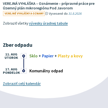
VEREJNÁ VYHLÁŠKA – Oznámenie – prípravné práce pre
Územný plán mikroregiónu Pod Javorom
Vyvesené do
31.8.2026
VEREJNÉ VYHLÁŠKY A OZNAMY
Zobraziť všetky
vývesky úradnej tabule
Zber odpadu
11. AUG
Sklo
+
Papier
+
Plasty a kovy
UTOROK
17. AUG
Komunálny odpad
PONDELOK
Zobraziť celý kalendár