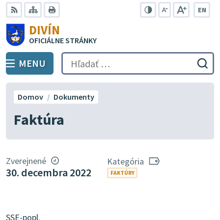
Preskočiť
EN
na
Swit
RSS
Mapa
Tlačiť
Zvýšiť
Zmenšiť
Zväčšiť
DIVÍN
lang
kontrast
veľkosť
veľkosť
obsah
OFICIÁLNE STRÁNKY
to
písma
písma
Engli
MENU
PREPNÚŤ
Hľadať:
Odo
vyh
for
Domov
Dokumenty
Faktúra
Zverejnené
Kategória
30. decembra 2022
FAKTÚRY
SSE-popl.