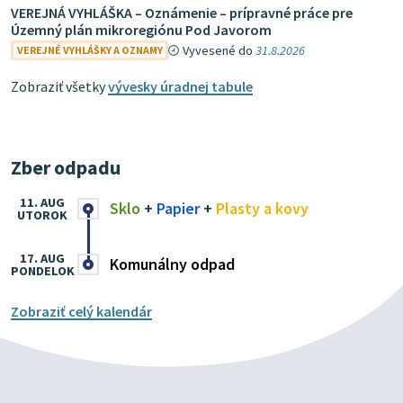
VEREJNÁ VYHLÁŠKA – Oznámenie – prípravné práce pre
Územný plán mikroregiónu Pod Javorom
Vyvesené do
31.8.2026
VEREJNÉ VYHLÁŠKY A OZNAMY
Zobraziť všetky
vývesky úradnej tabule
Zber odpadu
11. AUG
Sklo
+
Papier
+
Plasty a kovy
UTOROK
17. AUG
Komunálny odpad
PONDELOK
Zobraziť celý kalendár