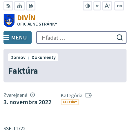
Preskočiť
EN
na
Swit
RSS
Mapa
Tlačiť
Zvýšiť
Zmenšiť
Zväčšiť
DIVÍN
lang
kontrast
veľkosť
veľkosť
obsah
OFICIÁLNE STRÁNKY
to
písma
písma
Engli
MENU
PREPNÚŤ
Hľadať:
Odo
vyh
for
Domov
Dokumenty
Faktúra
Zverejnené
Kategória
3. novembra 2022
FAKTÚRY
SSE-11/22