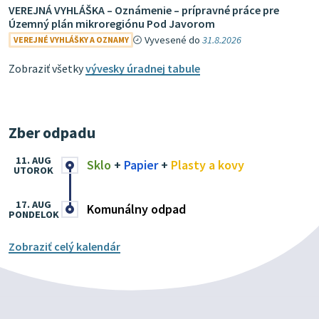
VEREJNÁ VYHLÁŠKA – Oznámenie – prípravné práce pre
Územný plán mikroregiónu Pod Javorom
Vyvesené do
31.8.2026
VEREJNÉ VYHLÁŠKY A OZNAMY
Zobraziť všetky
vývesky úradnej tabule
Zber odpadu
11. AUG
Sklo
+
Papier
+
Plasty a kovy
UTOROK
17. AUG
Komunálny odpad
PONDELOK
Zobraziť celý kalendár