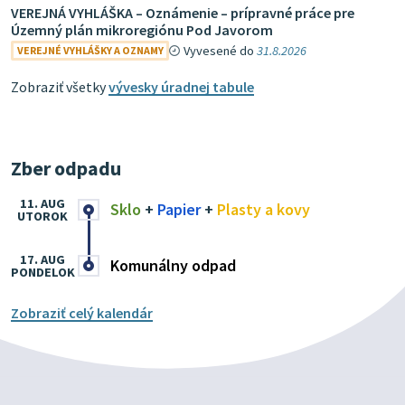
VEREJNÁ VYHLÁŠKA – Oznámenie – prípravné práce pre
Územný plán mikroregiónu Pod Javorom
Vyvesené do
31.8.2026
VEREJNÉ VYHLÁŠKY A OZNAMY
Zobraziť všetky
vývesky úradnej tabule
Zber odpadu
11. AUG
Sklo
+
Papier
+
Plasty a kovy
UTOROK
17. AUG
Komunálny odpad
PONDELOK
Zobraziť celý kalendár