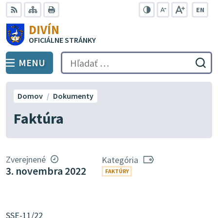
Preskočiť
EN
na
Swit
RSS
Mapa
Tlačiť
Zvýšiť
Zmenšiť
Zväčšiť
DIVÍN
lang
kontrast
veľkosť
veľkosť
obsah
OFICIÁLNE STRÁNKY
to
písma
písma
Engli
MENU
PREPNÚŤ
Hľadať:
Odo
vyh
for
Domov
Dokumenty
Faktúra
Zverejnené
Kategória
3. novembra 2022
FAKTÚRY
SSE-11/22