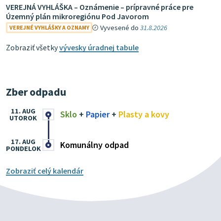
VEREJNÁ VYHLÁŠKA – Oznámenie – prípravné práce pre
Územný plán mikroregiónu Pod Javorom
Vyvesené do
31.8.2026
VEREJNÉ VYHLÁŠKY A OZNAMY
Zobraziť všetky
vývesky úradnej tabule
Zber odpadu
11. AUG
Sklo
+
Papier
+
Plasty a kovy
UTOROK
17. AUG
Komunálny odpad
PONDELOK
Zobraziť celý kalendár