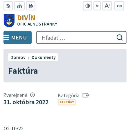
Preskočiť
EN
na
Swit
RSS
Mapa
Tlačiť
Zvýšiť
Zmenšiť
Zväčšiť
DIVÍN
lang
kontrast
veľkosť
veľkosť
obsah
OFICIÁLNE STRÁNKY
to
písma
písma
Engli
MENU
PREPNÚŤ
Hľadať:
Odo
vyh
for
Domov
Dokumenty
Faktúra
Zverejnené
Kategória
31. októbra 2022
FAKTÚRY
O2-10/22