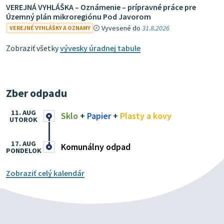
VEREJNÁ VYHLÁŠKA – Oznámenie – prípravné práce pre
Územný plán mikroregiónu Pod Javorom
Vyvesené do
31.8.2026
VEREJNÉ VYHLÁŠKY A OZNAMY
Zobraziť všetky
vývesky úradnej tabule
Zber odpadu
11. AUG
Sklo
+
Papier
+
Plasty a kovy
UTOROK
17. AUG
Komunálny odpad
PONDELOK
Zobraziť celý kalendár