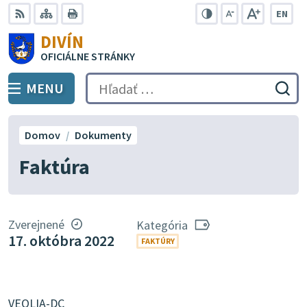
Preskočiť
EN
na
Swit
RSS
Mapa
Tlačiť
Zvýšiť
Zmenšiť
Zväčšiť
DIVÍN
lang
kontrast
veľkosť
veľkosť
obsah
OFICIÁLNE STRÁNKY
to
písma
písma
Engli
MENU
PREPNÚŤ
Hľadať:
Odo
vyh
for
Domov
Dokumenty
Faktúra
Zverejnené
Kategória
17. októbra 2022
FAKTÚRY
VEOLIA-DC